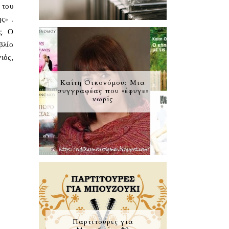
 του
ς» .
ς. Ο
βλίο
ός,
Καίτη Οικονόμου: Μια
συγγραφέας που «έφυγε»
νωρίς
Παρτιτούρες για