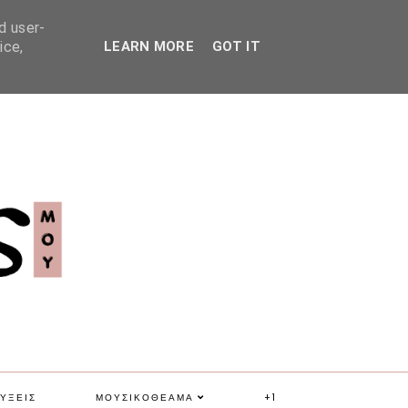
d user-
ice,
LEARN MORE
GOT IT
ΥΞΕΙΣ
ΜΟΥΣΙΚΟΘΕΑΜΑ
+1