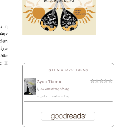
Μπουζούκι #2
κε η
ρώην
νώμη
 έχω
άδα
ς. Η
ᲦΤΙ ΔΙΑΒΑΖΩ ΤΩΡΑᲦ
Άγιοι Τίποτα
by
Κωνσταντίνος Κέλλης
tagged: currently-reading