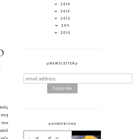
2014
2013
2012
2011
2010
Ο
ᲦNEWSLETTERᲦ
ς
ανός
 στη
του
ᲦΔΗΜΟΦΙΛΗᲦ
 από
χιζε