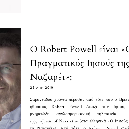
Ο Robert Powell είναι «
Πραγματικός Ιησούς τη
Ναζαρέτ»;
25 ΑΠΡ 2019
Σαρανταδύο χρόνια πέρασαν από τότε που ο Βρετ
ηθοποιός Robert Powell έπαιξε τον Ιησού,
μνημειώδη αγγλοαμερικανική τηλεταινία 
1977, «Jesus of Nazareth» (στα ελληνικά «Ο Ιησούς
τη Ναζαρέτ»). Από τότε, ο Robert Powell συνέ