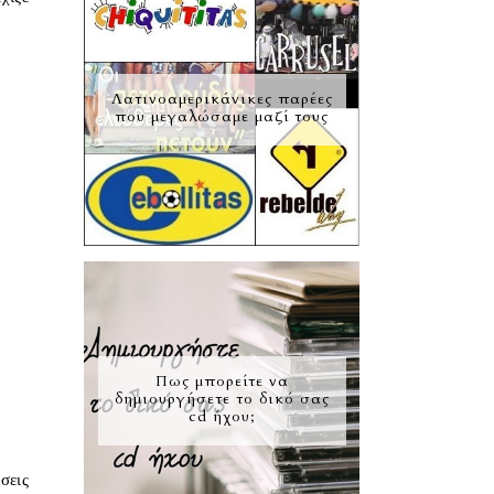
Λατινοαμερικάνικες παρέες
που μεγαλώσαμε μαζί τους
υ
Πως μπορείτε να
δημιουργήσετε το δικό σας
cd ήχου;
σεις