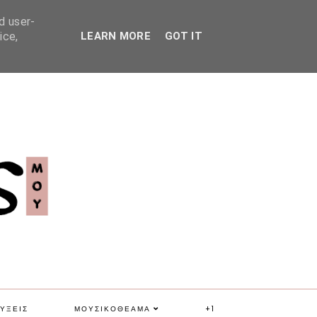
d user-
ice,
LEARN MORE
GOT IT
ΥΞΕΙΣ
ΜΟΥΣΙΚΟΘΕΑΜΑ
+1