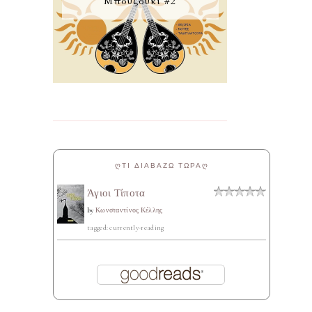
Μπουζούκι #2
ᲦΤΙ ΔΙΑΒΑΖΩ ΤΩΡΑᲦ
Άγιοι Τίποτα
by
Κωνσταντίνος Κέλλης
tagged: currently-reading