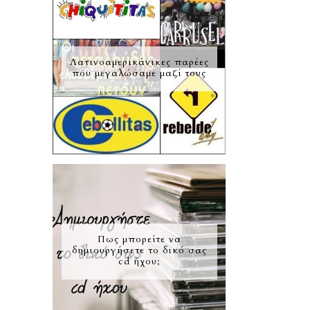
Λατινοαμερικάνικες παρέες
που μεγαλώσαμε μαζί τους
Πως μπορείτε να
δημιουργήσετε το δικό σας
cd ήχου;