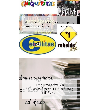
Λατινοαμερικάνικες παρέες
που μεγαλώσαμε μαζί τους
Πως μπορείτε να
δημιουργήσετε το δικό σας
cd ήχου;