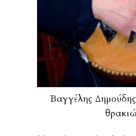
Βαγγέλης Δημούδης
θρακιώ