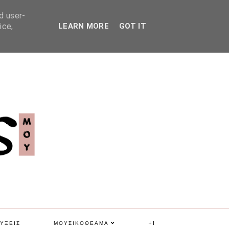
d user-
ice,
LEARN MORE
GOT IT
ΥΞΕΙΣ
ΜΟΥΣΙΚΟΘΕΑΜΑ
+1