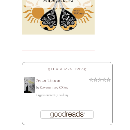
Μπουζούκι #2
ᲦΤΙ ΔΙΑΒΑΖΩ ΤΩΡΑᲦ
Άγιοι Τίποτα
by
Κωνσταντίνος Κέλλης
tagged: currently-reading