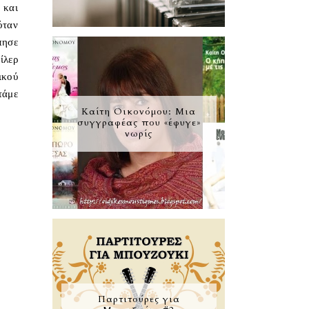
 και
όταν
πησε
ίλερ
ικού
τάμε
Καίτη Οικονόμου: Μια
συγγραφέας που «έφυγε»
νωρίς
Παρτιτούρες για