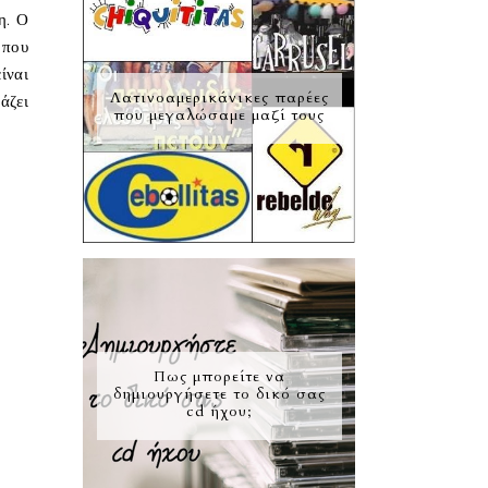
η. Ο
 που
ναι
Λατινοαμερικάνικες παρέες
ζει
που μεγαλώσαμε μαζί τους
Πως μπορείτε να
δημιουργήσετε το δικό σας
cd ήχου;