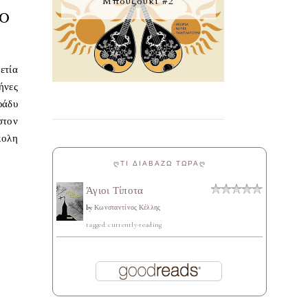
Μπουζούκι #2
ο
ετία
ήνες
ράδυ
στον
κολη
ᲦΤΙ ΔΙΑΒΑΖΩ ΤΩΡΑᲦ
Άγιοι Τίποτα
by
Κωνσταντίνος Κέλλης
tagged: currently-reading