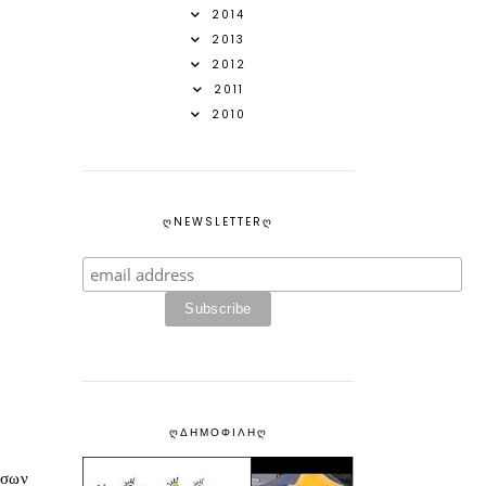
2014
2013
2012
2011
2010
ᲦNEWSLETTERᲦ
ᲦΔΗΜΟΦΙΛΗᲦ
όσων