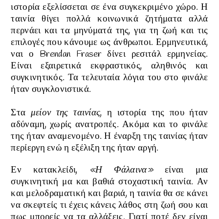
ιστορία εξελίσσεται σε ένα συγκεκριμένο χώρο
. Η
ταινία θίγει πολλά κοινωνικά ζητήματα αλλά
περνάει και τα μηνύματά της, για τη ζωή και τις
επιλογές που κάνουμε ως άνθρωποι. Ερμηνευτικά,
ναι ο Brendan Fraser δίνει ρεσιτάλ ερμηνείας.
Είναι εξαιρετικά εκφραστικός, αληθινός και
συγκινητικός.
Τα τελευταία λόγια του στο φινάλε
ήταν συγκλονιστικά.
Στα
μείον της ταινίας
, η ιστορία της που ήταν
αδύναμη, χωρίς ανατροπές. Ακόμα και το φινάλε
της ήταν αναμενομένο
. Η έναρξη της ταινίας ήταν
περίεργη ενώ η εξέλιξη της ήταν αργή.
Εν κατακλείδι,
«Η Φάλαινα»
είναι μια
συγκινητική μα και βαθιά στοχαστική
ταινία. Αν
και μελοδραματική και βαριά, η ταινία θα σε κάνει
να σκεφτείς τι έχεις κάνεις λάθος στη ζωή σου και
πως μπορείς να τα αλλάξεις. Γιατί ποτέ δεν είναι