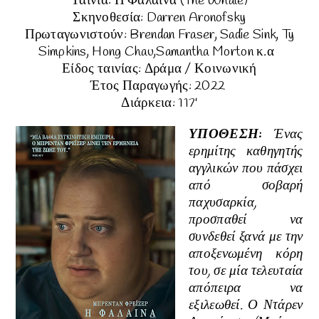
Ταινία:
Η Φάλαινα (The Whale)
Σκηνοθεσία:
Darren Aronofsky
Πρωταγωνιστούν:
Brendan Fraser, Sadie Sink, Ty
Simpkins, Hong Chau,Samantha Morton κ.α
Είδος ταινίας:
Δράμα / Κοινωνική
Έτος Παραγωγής: 2022
Διάρκεια:
117'
ΥΠΟΘΕΣΗ
:
Ένας
ερημίτης καθηγητής
αγγλικών που πάσχει
από σοβαρή
παχυσαρκία,
προσπαθεί να
συνδεθεί ξανά με την
αποξενωμένη κόρη
του, σε μία τελευταία
απόπειρα να
εξιλεωθεί. Ο Ντάρεν