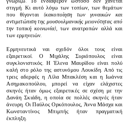
γνωρίζω. Το ενδιαφέρον ωστόσο δεν χάνεται
στιγμή. Κι αυτό λόγω των τοπίων, των θεμάτων
που θίγονται
(κακοποίηση των γυναικών και
αντιμετώπιση της μουσουλμανικής μειονότητας από
την τοπική κοινωνία)
, των ανατροπών αλλά και
των ερμηνειών
.
Ερμηνευτικά ναι
σχεδόν όλοι τους είναι
εξαιρετικοί
.
Ο Μιχάλης Συριόπουλος είναι
συγκλονιστικός. Η Έλενα Μαυρίδου είναι πολύ
καλή στο ρόλο της αστυνόμου Λουκίδη. Από τις
τρεις αδερφές η Λίλα Μπακλέση και η Ιωάννα
Ασημακοπούλου, μπορεί να είχαν ελάχιστες
σκηνές ήταν όμως εξαιρετικές σε σχέση με την
Δανάη Σκιάδη, η οποία σε πολλές σκηνές ήταν
άνευρη.
Οι Παύλος Ορκόπουλος, Άννα Μάσχα και
Κωνσταντίνος Μπιμπής ήταν πραγματική
έκπληξη.