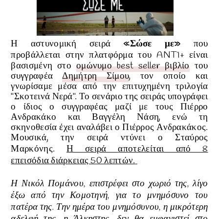
Η αστυνομική σειρά
«Σώσε με»
που
προβάλλεται
στην πλατφόρμα του ANT1+
είναι
βασισμένη στο
ομώνυμο best seller βιβλίο
του
συγγραφέα
Δημήτρη Σίμου
, τον οποίο και
γνωρίσαμε μέσα από την επιτυχημένη τριλογία
"Σκοτεινά Νερά".
Το σενάριο της σειράς υπογράφει
ο ίδιος ο συγγραφέας μαζί με τους Πιέρρο
Ανδρακάκο και Βαγγέλη Νάση, ενώ τη
σκηνοθεσία έχει αναλάβει ο Πιέρρος Ανδρακάκος.
Μουσικά, την σειρά ντύνει ο Σταύρος
Μαρκόνης
.
Η σειρά
αποτελείται από 8
επεισόδια
διάρκειας 50 λεπτών.
Η Νικόλ Πομάνου, επιστρέφει στο χωριό της, λίγο
έξω από την Κομοτηνή, για το μνημόσυνο του
πατέρα της. Την ημέρα του μνημόσυνου, η μικρότερη
αδελφή της, η Άλκηστης, δεν θα εμφανιστεί στο