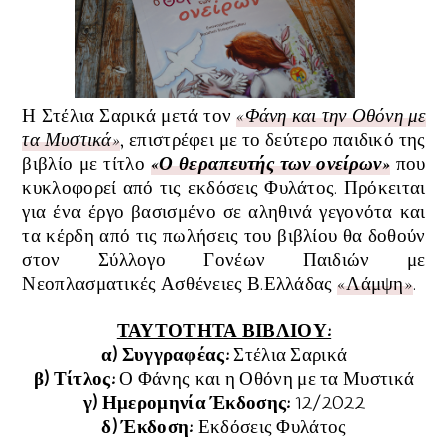
Η Στέλια Σαρικά μετά τον
«Φάνη και την Οθόνη με
τα Μυστικά»
, επιστρέφει με το δεύτερο παιδικό της
βιβλίο με τίτλο
«
Ο θεραπευτής των ονείρων
»
που
κυκλοφορεί από τις εκδόσεις Φυλάτος
. Πρόκειται
για ένα έργο βασισμένο σε αληθινά γεγονότα και
τα κέρδη από τις πωλήσεις του βιβλίου θα δοθούν
στον Σύλλογο Γονέων Παιδιών με
Νεοπλασματικές Ασθένειες Β.Ελλάδας
«Λάμψη»
.
ΤΑΥΤΟΤΗΤΑ ΒΙΒΛΙΟΥ:
α) Συγγραφέας:
Στέλια Σαρικά
β) Τίτλος:
Ο Φάνης και η Οθόνη με τα Μυστικά
γ) Ημερομηνία Έκδοσης:
12/2022
δ) Έκδοση:
Εκδόσεις Φυλάτος