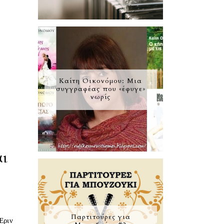
Καίτη Οικονόμου: Μια
συγγραφέας που «έφυγε»
νωρίς
αι
Παρτιτούρες για
Έριν