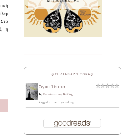
Μπουζούκι #2
μική
ίλερ
 Στο
), η
ᲦΤΙ ΔΙΑΒΑΖΩ ΤΩΡΑᲦ
Άγιοι Τίποτα
by
Κωνσταντίνος Κέλλης
tagged: currently-reading
S