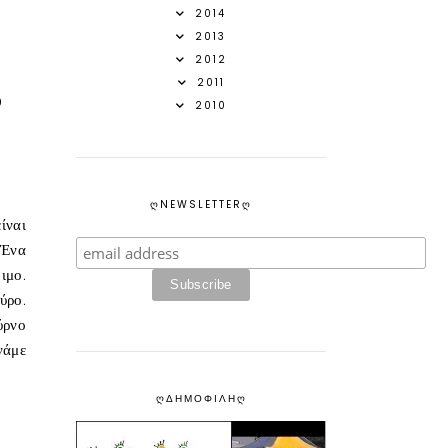
2014
2013
2012
2011
ο
2010
ᲦNEWSLETTERᲦ
ίναι
 Ένα
ιμο.
ύρο.
ύρνο
νάμε
ᲦΔΗΜΟΦΙΛΗᲦ