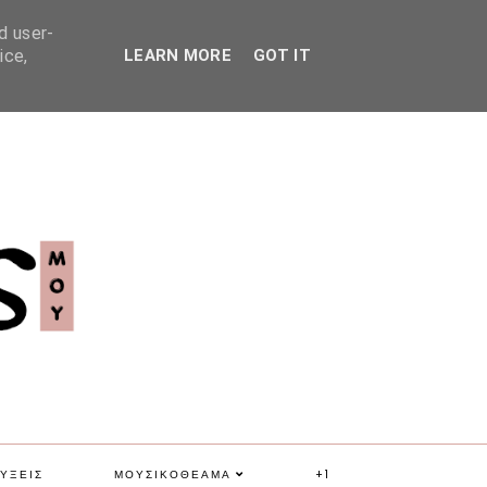
d user-
ice,
LEARN MORE
GOT IT
ΥΞΕΙΣ
ΜΟΥΣΙΚΟΘΕΑΜΑ
+1