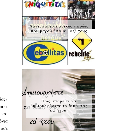
Λατινοαμερικάνικες παρέες
που μεγαλώσαμε μαζί τους
ίας»
Πως μπορείτε να
δημιουργήσετε το δικό σας
atha
cd ήχου;
 και
όνια
τισε