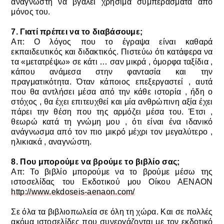
αναγνώστη να βγάλει χρήσιμα συμπεράσματα από
μόνος του.
7. Γιατί πρέπει να το διαβάσουμε;
Απ: Ο λόγος που το έγραψα είναι καθαρά
εκπαιδευτικός και διδακτικός. Πιστεύω ότι κατάφερα να
τα «μετατρέψω» σε κάτι … σαν μικρά , όμορφα ταξίδια ,
κάπου ανάμεσα στην φαντασία και την
πραγματικότητα. Όταν κάποιος επεξεργαστεί , αυτά
που θα αντλήσει μέσα από την κάθε ιστορία , ήδη ο
στόχος , θα έχει επιτευχθεί και μία ανθρώπινη αξία έχει
πάρει την θέση που της αρμόζει μέσα του. Έτσι ,
θεωρώ κατά τη γνώμη μου , ότι είναι ένα ιδανικό
ανάγνωσμα από τον πιο μικρό μέχρι τον μεγαλύτερο ,
ηλικιακά , αναγνώστη.
8. Που μπορούμε να βρούμε το βιβλίο σας;
Απ: Το βιβλίο μπορούμε να το βρούμε μέσω της
ιστοσελίδας του Εκδοτικού μου Οίκου ΑΕΝΑΟΝ
http://www.ekdoseis-aenaon.com/
Σε όλα τα βιβλιοπωλεία σε όλη τη χώρα.
Και σε πολλές
ακόμα ιστοσελίδες που συνεργάζονται με τον εκδοτικό