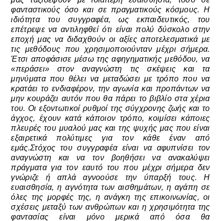
φανταστικούς όσο και σε πραγματικούς κόσμους. Η
ιδιότητα του συγγραφέα, ως εκπαιδευτικός, του
επέτρεψε να αντιληφθεί ότι είναι πολύ δύσκολο στην
εποχή μας να διδαχθούν οι αξίες αποτελεσματικά με
τις μεθόδους που χρησιμοποιούνταν μέχρι σήμερα.
Έτσι αποφάσισε μέσω της αφηγηματικής μεθόδου, να
«περάσει» στον αναγνώστη τις σκέψεις και τα
μηνύματα που θέλει να μεταδώσει με τρόπο που να
κρατάει το ενδιαφέρον, την αγωνία και προπάντων να
μην κουράζει αυτόν που θα πάρει το βιβλίο στα χέρια
του. Οι εξοντωτικοί ρυθμοί της σύγχρονης ζωής και το
άγχος, έχουν κατά κάποιον τρόπο, κοιμίσει κάποιες
πλευρές του μυαλού μας και της ψυχής μας που είναι
εξαιρετικά πολύτιμες για τον κάθε έναν από
εμάς.Στόχος του συγγραφέα είναι να αφυπνίσει τον
αναγνώστη και να τον βοηθήσει να ανακαλύψει
πράγματα για τον εαυτό του που μέχρι σήμερα δεν
γνώριζε ή απλά αγνοούσε την ύπαρξή τους. Η
ευαισθησία, η αγνότητα των αισθημάτων, η αγάπη σε
όλες της μορφές της, η ανάγκη της επικοινωνίας, οι
σχέσεις μεταξύ των ανθρώπων και η χρησιμότητα της
φαντασίας είναι μόνο μερικά από όσα θα