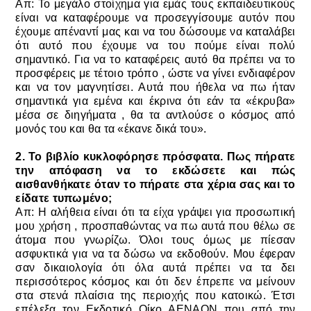
Απ: Το μεγάλο στοίχημα για εμάς τους εκπαιδευτικούς
είναι να καταφέρουμε να προσεγγίσουμε αυτόν που
έχουμε απέναντί μας και να του δώσουμε να καταλάβει
ότι αυτό που έχουμε να του πούμε είναι πολύ
σημαντικό. Για να το καταφέρεις αυτό θα πρέπει να το
προσφέρεις με τέτοιο τρόπο , ώστε να γίνει ενδιαφέρον
και να τον μαγνητίσει. Αυτά που ήθελα να πω ήταν
σημαντικά για εμένα και έκρινα ότι εάν τα «έκρυβα»
μέσα σε διηγήματα , θα τα αντλούσε ο κόσμος από
μονός του και θα τα «έκανε δικά του».
2. Το βιβλίο κυκλοφόρησε πρόσφατα. Πως πήρατε
την απόφαση να το εκδώσετε και πώς
αισθανθήκατε όταν το πήρατε στα χέρια σας και το
είδατε τυπωμένο;
Απ: Η αλήθεια είναι ότι τα είχα γράψει για προσωπική
μου χρήση , προσπαθώντας να πω αυτά που θέλω σε
άτομα που γνωρίζω. Όλοι τους όμως με πίεσαν
ασφυκτικά για να τα δώσω να εκδοθούν. Μου έφεραν
σαν δικαιολογία ότι όλα αυτά πρέπει να τα δει
περισσότερος κόσμος και ότι δεν έπρεπε να μείνουν
στα στενά πλαίσια της περιοχής που κατοικώ. Έτσι
επέλεξα τον Εκδοτικό Οίκο ΑΕΝΑΟΝ που από την