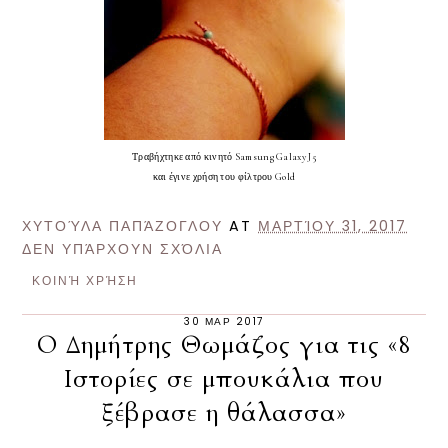
Τραβήχτηκε από κινητό Samsung Galaxy J5
και έγινε χρήση του φίλτρου Gold
ΧΥΤΟΎΛΑ ΠΑΠΆΖΟΓΛΟΥ
AT
ΜΑΡΤΊΟΥ 31, 2017
ΔΕΝ ΥΠΆΡΧΟΥΝ ΣΧΌΛΙΑ
ΚΟΙΝΉ ΧΡΉΣΗ
30 ΜΑΡ 2017
Ο Δημήτρης Θωμάζος για τις «8
Ιστορίες σε μπουκάλια που
ξέβρασε η θάλασσα»