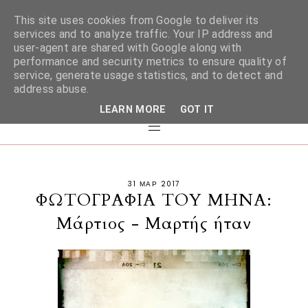
This site uses cookies from Google to deliver its
services and to analyze traffic. Your IP address and
user-agent are shared with Google along with
performance and security metrics to ensure quality of
service, generate usage statistics, and to detect and
address abuse.
LEARN MORE
GOT IT
31 ΜΑΡ 2017
ΦΩΤΟΓΡΑΦΙΑ ΤΟΥ ΜΗΝΑ:
Μάρτιος - Μαρτής ήταν