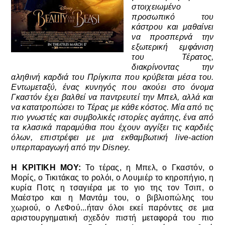
στοιχειωμένο
προσωπικό του
κάστρου και μαθαίνει
να προσπερνά την
εξωτερική εμφάνιση
του Τέρατος,
διακρίνοντας την
αληθινή καρδιά του Πρίγκιπα που κρύβεται μέσα του.
Εντωμεταξύ, ένας κυνηγός που ακούει στο όνομα
Γκαστόν έχει βαλθεί να παντρευτεί την Μπελ, αλλά και
να κατατροπώσει το Τέρας με κάθε κόστος. Μία από τις
πιο γνωστές και συμβολικές ιστορίες αγάπης, ένα από
τα κλασικά παραμύθια που έχουν αγγίξει τις καρδιές
όλων, επιστρέφει με μια εκθαμβωτική live-action
υπερπαραγωγή από την Disney.
Η ΚΡΙΤΙΚΗ ΜΟΥ:
Το τέρας, η Μπελ, ο Γκαστόν, ο
Μορίς, ο Τικιτάκας το ρολόι, ο Λουμιέρ το κηροπήγιο, η
κυρία Ποτς η τσαγιέρα με το γιο της τον Τσιπ, ο
Μαέστρο και η Μαντάμ του, ο βιβλιοπώλης του
χωριού, ο ΛεΦού...ήταν όλοι εκεί παρόντες σε μια
αριστουργηματική σχεδόν πιστή μεταφορά του πιο