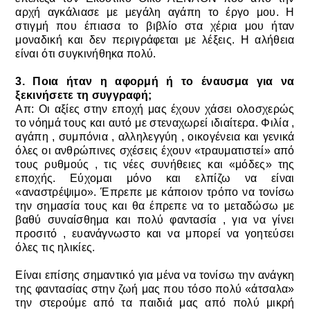
αρχή αγκάλιασε με μεγάλη αγάπη το έργο μου. Η
στιγμή που έπιασα το βιβλίο στα χέρια μου ήταν
μοναδική και δεν περιγράφεται με λέξεις. Η αλήθεια
είναι ότι συγκινήθηκα πολύ.
3. Ποια ήταν η αφορμή ή το έναυσμα για να
ξεκινήσετε τη συγγραφή;
Απ: Οι αξίες στην εποχή μας έχουν χάσει ολοσχερώς
το νόημά τους και αυτό με στεναχωρεί ιδιαίτερα. Φιλία ,
αγάπη , συμπόνια , αλληλεγγύη , οικογένεια και γενικά
όλες οι ανθρώπινες σχέσεις έχουν «τραυματιστεί» από
τους ρυθμούς , τις νέες συνήθειες και «μόδες» της
εποχής.
Εύχομαι μόνο και ελπίζω να είναι
«αναστρέψιμο».
Έπρεπε με κάποιον τρόπο να τονίσω
την σημασία τους και θα έπρεπε να το μεταδώσω με
βαθύ συναίσθημα και πολύ φαντασία , για να γίνει
προσιτό , ευανάγνωστο και να μπορεί να γοητεύσει
όλες τις ηλικίες.
Είναι επίσης σημαντικό για μένα να τονίσω την ανάγκη
της φαντασίας στην ζωή μας που τόσο πολύ «άτσαλα»
την στερούμε από τα παιδιά μας από πολύ μικρή