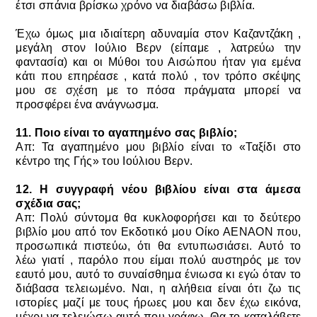
έτσι σπάνια βρίσκω χρόνο να διαβάσω βιβλία.
Έχω όμως μια ιδιαίτερη αδυναμία στον Καζαντζάκη ,
μεγάλη στον Ιούλιο Βερν (είπαμε , λατρεύω την
φαντασία) και οι Μύθοι του Αισώπου ήταν για εμένα
κάτι που επηρέασε , κατά πολύ , τον τρόπο σκέψης
μου σε σχέση με το πόσα πράγματα μπορεί να
προσφέρει ένα ανάγνωσμα.
11. Ποιο είναι το αγαπημένο σας βιβλίο;
Απ: Τα αγαπημένο μου βιβλίο είναι το «Ταξίδι στο
κέντρο της Γής» του Ιούλιου Βερν.
12. Η συγγραφή νέου βιβλίου είναι στα άμεσα
σχέδια σας;
Απ: Πολύ σύντομα θα κυκλοφορήσει και το δεύτερο
βιβλίο μου από τον Εκδοτικό μου Οίκο ΑΕΝΑΟΝ που,
προσωπικά πιστεύω, ότι θα εντυπωσιάσει. Αυτό το
λέω γιατί , παρόλο που είμαι πολύ αυστηρός με τον
εαυτό μου, αυτό το συναίσθημα ένιωσα κι εγώ όταν το
διάβασα τελειωμένο. Ναι, η αλήθεια είναι ότι ζω τις
ιστορίες μαζί με τους ήρωες μου και δεν έχω εικόνα,
μέχρι να τελειώσω αυτό που γράφω. Θα το καταλάβετε