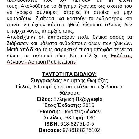
τους.
Ακολούθησε το διήγημα έχοντας ως σκοπό του
να γράφει σύντομες ιστορίες οι οποίες να μην
κουράζουν ιδιαίτερα, να κρατούν το ενδιαφέρον και
πάντα να έχουν κάποιο ηθικό δίδαγμα, αλλιώς δεν
υπάρχει λόγος ύπαρξής τους.
Αποδείχτηκε ότι επηρεάζουν πολύ θετικά όσους τα
διάβασαν και μάλιστα ανθρώπους όλων των ηλικιών.
Μετά από δικιά τους ασφυκτική πίεση αποφάσισε να τα
δώσει σε εκδοτικό οίκο. Και επέλεξε τις
Εκδόσεις
Αέναον - Aenaon Publications
ΤΑΥΤΟΤΗΤΑ ΒΙΒΛΙΟΥ:
Συγγραφέας:
Δημήτρης Θωμάζος
Τίτλος:
8 Ιστορίες σε μπουκάλια που ξέβρασε η
θάλασσα
Είδος:
Ελληνική Πεζογραφία
Έτος Έκδοσης:
2016
Έκδοση:
Εκδόσεις Αέναον
Σελίδες:
68
Τιμή:
13€
ISBN:
618-82751-0-5
Barcode:
9786188275102