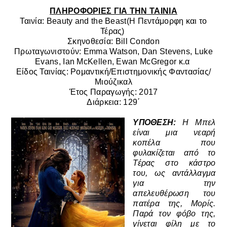
ΠΛΗΡΟΦΟΡΙΕΣ ΓΙΑ ΤΗΝ ΤΑΙΝΙΑ
Ταινία: Beauty and the Beast(Η Πεντάμορφη και το
Τέρας)
Σκηνοθεσία: Bill Condon
Πρωταγωνιστούν: Emma Watson, Dan Stevens, Luke
Evans, Ian McKellen, Ewan McGregor κ.α
Είδος Ταινίας: Ρομαντική/Επιστημονικής Φαντασίας/
Μιούζικαλ
Έτος Παραγωγής: 2017
Διάρκεια: 129΄
ΥΠΟΘΕΣΗ:
Η Μπελ
είναι μια νεαρή
κοπέλα που
φυλακίζεται από το
Τέρας στο κάστρο
του, ως αντάλλαγμα
για την
απελευθέρωση του
πατέρα της, Μορίς.
Παρά τον φόβο της,
γίνεται φίλη με το