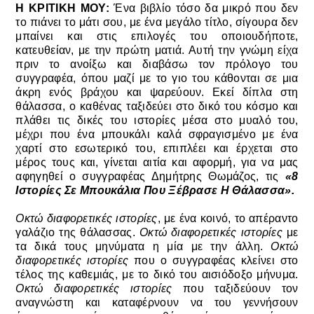
Η ΚΡΙΤΙΚΗ ΜΟΥ:
Ένα βιβλίο τόσο δα μικρό που δεν
το πιάνει το μάτι σου, με ένα μεγάλο τίτλο, σίγουρα δεν
μπαίνει και στις επιλογές του οποιουδήποτε,
κατευθείαν, με την πρώτη ματιά. Αυτή την γνώμη είχα
πριν το ανοίξω και διαβάσω τον πρόλογο του
συγγραφέα, όπου μαζί με το γιο του κάθονται σε μια
άκρη ενός βράχου και ψαρεύουν. Εκεί δίπλα στη
θάλασσα, ο καθένας ταξιδεύει στο δικό του κόσμο και
πλάθει τις δικές του ιστορίες μέσα στο μυαλό του,
μέχρι που ένα μπουκάλι καλά σφραγισμένο με ένα
χαρτί στο εσωτερικό του, επιπλέει και έρχεται στο
μέρος τους και, γίνεται αιτία και αφορμή, για να μας
αφηγηθεί ο συγγραφέας Δημήτρης Θωμάζος, τις
«8
Ιστορίες Σε Μπουκάλια Που Ξέβρασε Η Θάλασσα».
Οκτώ διαφορετικές ιστορίες
, με ένα κοινό, το απέραντο
γαλάζιο της θάλασσας.
Οκτώ διαφορετικές ιστορίες
με
τα δικά τους μηνύματα η μία με την άλλη.
Οκτώ
διαφορετικές ιστορίες
που ο συγγραφέας κλείνει στο
τέλος της καθεμιάς, με το δικό του αισιόδοξο μήνυμα.
Οκτώ διαφορετικές ιστορίες
που ταξιδεύουν τον
αναγνώστη και καταφέρνουν να του γεννήσουν