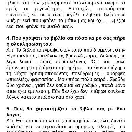
ηλικία και την χρειαζόμαστε απελπισμένα ακόμα κι
εμείς οι μεγαλύτεροι. Δυστυχώς στερούμαστε
φαντασίας και αυτό είναι μεγάλη αλήθεια.
Βλέπουμε
«μέχρι εκεί που φτάνει το μάτι» μας και όχι … «μέχρι
εκεί που φτάνει το μυαλό μας».
4. Που γράψατε το βιβλίο και πόσο καιρό σας πήρε
η ολοκλήρωση του;
Απ: Το βιβλίο το έγραψα στον τόπο που διαμένω , στην
Ηγουμενίτσα , επιλέγοντας βραδινές ώρες. Δηλαδή , με
λίγα λόγια , ώρες περισυλλογής.
Ότι μου έδινε
έμπνευση στη διάρκεια της ημέρας , το έκανα διήγημα
τη νύχτα χρησιμοποιώντας πολύχρωμες , όμορφες
«πινελιές» φαντασίας .
Μου πήρε πολύ καιρό . Σχεδόν
δύο χρόνια , γιατί δεν κάθομαι να γράψω , παρά μόνο
όταν έχω έμπνευση. Εάν δεν έχω δεν υπάρχει κανένας
λόγος να αποτυπώσω κάτι στο χαρτί.
5. Πως θα χαρακτηρίζατε το βιβλίο σας με δυο
λόγια;
Απ: Θα μπορούσα να το χαρακτηρίσω ως ένα ιδανικό
«μέσο» για να αφυπνίσουμε όμορφες πλευρές του