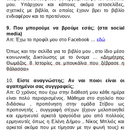
μου. Υπάρχουν και κάποιες ακόμα ιστοσελίδες,
σχετικές με βιβλία, οι οποίες έχουν βρει το βιβλίο
ενδιαφέρον και το προτείνουν.
9. Που μπορούμε να βρούμε εσάς; (στα social
media)
Απ: Έχω το προφίλ μου στο Facebook …
εδώ
Όπως και την σελίδα για το βιβλίο μου , στο ίδιο μέσο
κοινωνικής Δικτύωσης
με το όνομα …
«Δημήτρης
Θωμάζος 8 Ιστορίες σε μπουκάλια που ξέβρασε η
θάλασσα»
10.
Είστε αναγνώστης; Αν ναι ποιοι είναι οι
αγαπημένοι σας συγγραφείς;
Απ: Ο χρόνος που έχω στην διάθεσή μου κάθε ημέρα
είναι πολύ περιορισμένος.
Μάθημα στο σχολείο που
διδάσκω , προπόνηση στην ομάδα Στίβου ως
προπονητής , συγγραφή στίχων (έχουν μελοποιηθεί
και ερμηνευτεί αρκετά τραγούδια μου από πολλούς
ερμηνευτές όπως η Ελένη Δήμου , Νίκος Μπλιός και
αρκετοί ακόμα που με τίμησαν με την φωνή τους) κι