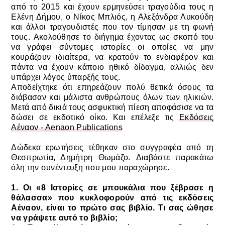
από το 2015 και έχουν ερμηνεύσει τραγούδια τους η
Ελένη Δήμου, ο Νίκος Μπλιός, η Αλεξάνδρα Λυκούδη
και άλλοι τραγουδιστές που τον τίμησαν με τη φωνή
τους.
Ακολούθησε το διήγημα έχοντας ως σκοπό του
να γράφει σύντομες ιστορίες οι οποίες να μην
κουράζουν ιδιαίτερα, να κρατούν το ενδιαφέρον και
πάντα να έχουν κάποιο ηθικό δίδαγμα, αλλιώς δεν
υπάρχει λόγος ύπαρξής τους.
Αποδείχτηκε ότι επηρεάζουν πολύ θετικά όσους τα
διάβασαν και μάλιστα ανθρώπους όλων των ηλικιών.
Μετά από δικιά τους ασφυκτική πίεση αποφάσισε να τα
δώσει σε εκδοτικό οίκο. Και επέλεξε τις
Εκδόσεις
Αέναον - Aenaon Publications
Δώδεκα ερωτήσεις τέθηκαν στο συγγραφέα από τη
Θεσπρωτία, Δημήτρη Θωμάζο.
Διαβάστε παρακάτω
όλη την συνέντευξη που μου παραχώρησε.
1. Οι «8 Ιστορίες σε μπουκάλια που ξέβρασε η
θάλασσα» που κυκλοφορούν από τις εκδόσεις
Αέναον, είναι το πρώτο σας βιβλίο. Τι σας ώθησε
να γράψετε αυτό το βιβλίο;