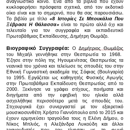
αναγνωστικό κοινό. Ένα από τα βιβλία που έχουν
κυκλοφορήσει πρόσφατα σχετικά, από τον εκδοτικό
οίκο είναι και το σημερινό, που θα σας παρουσιάσω.
Το βιβλίο με τίτλο
«8 Ιστορίες Σε Μπουκάλια Που
Ξέβρασε Η Θάλασσα»
είναι το πρώτο αλλά όχι και
τελευταίο για τον συγγραφέα και εκπαιδευτικό
Πρωτοβάθμιας Εκπαίδευσης, Δημήτρη Θωμάζο.
Βιογραφικό Συγγραφέα:
Ο
Δημήτριος Θωμάζος
του Μιχαήλ γεννήθηκε στην Θεσπρωτία το 1968.
Έζησε στην πόλη της Ηγουμενίτσας Θεσπρωτίας τα
νεανικά του χρόνια και τελείωσε τις σπουδές του στην
Εθνική Γυμναστική ακαδημία της Σόφιας (Βουλγαρία)
το 1995. Εργάζεται ως καθηγητής Φυσικής Αγωγής
στην Πρωτοβάθμια Εκπαίδευση Θεσπρωτίας από το
2000. Ξεκίνησε να γράφει στίχους, ποιήματα και
διηγήματα από την εφηβική του ηλικία αλλά
ασχολήθηκε περισσότερο μετά τις σπουδές του.
Στιχουργικά έχει συνεργαστεί με τον εξαιρετικό
μουσικοσυνθέτη Χρήστο Γιαννόπουλο από το 2015 και
έχουν ερμηνεύσει τραγούδια τους η Ελένη Δήμου, ο
Νίκος Μπλιός, η Αλεξάνδρα Λυκούδη και άλλοι
τραγουδιστές που τον τίμησαν με τη φωνή