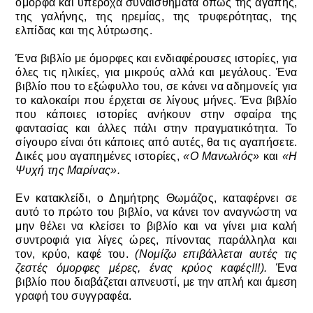
όμορφα και υπέροχα συναισθήματα όπως της αγάπης,
της γαλήνης, της ηρεμίας, της τρυφερότητας, της
ελπίδας και της λύτρωσης.
Ένα βιβλίο με όμορφες και ενδιαφέρουσες ιστορίες, για
όλες τις ηλικίες, για μικρούς αλλά και μεγάλους. Ένα
βιβλίο που το εξώφυλλο του, σε κάνει να αδημονείς για
το καλοκαίρι που έρχεται σε λίγους μήνες. Ένα βιβλίο
που κάποιες ιστορίες ανήκουν στην σφαίρα της
φαντασίας και άλλες πάλι στην πραγματικότητα. Το
σίγουρο είναι ότι κάποιες από αυτές, θα τις αγαπήσετε.
Δικές μου αγαπημένες ιστορίες,
«
Ο Μανωλιός
»
και
«
Η
Ψυχή της Μαρίνας
».
Εν κατακλείδι, ο Δημήτρης Θωμάζος, καταφέρνει σε
αυτό το πρώτο του βιβλίο, να κάνει τον αναγνώστη να
μην θέλει να κλείσει το βιβλίο και να γίνει μια καλή
συντροφιά για λίγες ώρες, πίνοντας παράλληλα και
τον, κρύο, καφέ του.
(Νομίζω επιβάλλεται αυτές τις
ζεστές όμορφες μέρες, ένας κρύος καφές!!!).
Ένα
βιβλίο που διαβάζεται απνευστί, με την απλή και άμεση
γραφή του συγγραφέα.