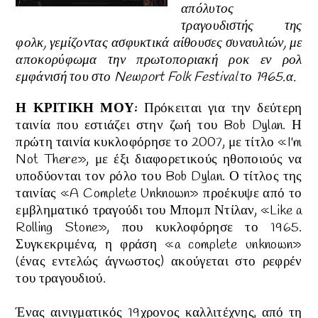
απόλυτος
τραγουδιστής της
φολκ, γεμίζοντας ασφυκτικά αίθουσες συναυλιών, με
αποκορύφωμα την πρωτοποριακή ροκ εν ρολ
εμφάνισή του στο Newport Folk Festival το 1965.α.
Η ΚΡΙΤΙΚΗ ΜΟΥ:
Πρόκειται για την δεύτερη
ταινία που εστιάζει στην ζωή του
Bob Dylan. Η
πρώτη ταινία κυκλοφόρησε το 2007, με τίτλο «I'm
Not There», με έξι διαφορετικούς ηθοποιούς να
υποδύονται τον ρόλο του
Bob Dylan
.
Ο τίτλος της
ταινίας «A Complete Unknown» προέκυψε από το
εμβληματικό τραγούδι του Μπομπ Ντίλαν, «Like a
Rolling Stone», που κυκλοφόρησε το 1965.
Συγκεκριμένα, η φράση «a complete unknown»
(ένας εντελώς άγνωστος) ακούγεται στο ρεφρέν
του τραγουδιού.
Ένας αινιγματικός 19χρονος καλλιτέχνης,
από τη