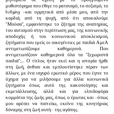
μηνύματα σε σχέση με το προηγούμενο
μυθιστόρημα που έθιγε το ρατσισμό, το σεξισμό, το
bullying -και ορμητικά από μέσα μου, από την
καρδιά, από τη ψυχή, από ότι αποκαλούμε
"Μούσα", εμφανίστηκε το ζήτημα της αναπηρίας,
του αυτισμού στην περίπτωση μας, της κοινωνικής
αποδοχής ή του κοινωνικού αποκλεισμού,
ζητήματα που εμείς οι οικογένειες με παιδιά ΑμεΑ
αντιμετωπίζουμε καθημερινά. Που
αντιμετωπίζουν καθημερινά όλα τα "ξεχωριστά
παιδιά";... Ο τίτλος ήταν εκεί και η ιστορία ήρθε
στη ζωή, άνθισε και εμπλουτίστηκε πέραν των
άλλων, με ένα ισχυρό ερωτικό μέρος που έγινε το
όχημα για να μιλήσουμε για άλλα κοινωνικά
ζητήματα όπως αυτό της κακοποίησης και
εκμετάλλευσης, αλλά και για ελπιδοφόρα
κομμάτια της ζωής μας, όπως ο έρωτας και -όπως
μου αρέσει να πιστεύω, εκείνο της κινητήριας
δύναμης στη ζωή αυτή- της αγάπης.