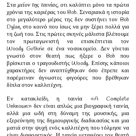
Στα
μείον της ταινίας
, οτι καλύπτει μόνο τα πρώτα
χρόνια της καριέρας του
Bob
.
Σεναριακά η ιστορία
στο μεγαλύτερο μέρος της δεν συστήνει τον Bob
Dylan, στο κοινό που ίσως να μην ξέρει πολλά για
τη ζωή του. Στις πρώτες σκηνές μάλιστα βλέπουμε
τον πρωταγωνιστή να επισκέπτεται τον
Woody
Guthrie
σε ένα νοσοκομείο. Δεν γίνεται
γνωστό στον θεατή πως ήξερε ο
Bob
που
βρίσκεται ο τραγουδιστής
Woody
.
Επίσης
κάποιοι
χαρακτήρες δεν αναπτύχθηκαν όσο έπρεπε και
παρέμειναν άγνωστες φιγούρες που βρέθηκαν
δίπλα στον καλλιτέχνη.
Εν κατακλείδι, η
ταινία «A Complete
Unknown»
δεν είναι απλώς μια βιογραφική ταινία,
αλλά μια ωδή στη δύναμη της μουσικής, μια
εξερεύνηση της δημιουργικής διαδικασίας και μια
ματιά στην ψυχή ενός καλλιτέχνη που τόλμησε να
είναι διαφορετικός.
Η ταινία μεταφέρει τον θεατή