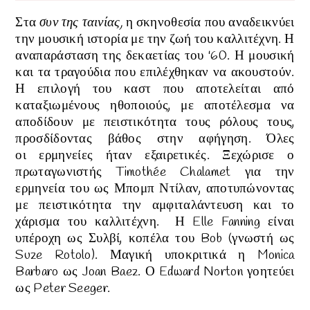
Στα
συν της ταινίας,
η σκηνοθεσία που αναδεικνύει
την μουσική ιστορία με την ζωή του καλλιτέχνη. Η
αναπαράσταση της δεκαετίας του '60. Η μουσική
και τα τραγούδια που επιλέχθηκαν να ακουστούν.
Η επιλογή του καστ που αποτελείται από
καταξιωμένους ηθοποιούς, με αποτέλεσμα να
αποδίδουν με πειστικότητα τους ρόλους τους,
προσδίδοντας βάθος στην αφήγηση. Όλες
οι
ερμηνείες
ήταν
εξαιρετικές. Ξεχώρισε
ο
πρωταγωνιστής Timothée Chalamet για την
ερμηνεία του ως Μπομπ Ντίλαν, αποτυπώνοντας
με πειστικότητα την αμφιταλάντευση και το
χάρισμα του καλλιτέχνη
. Η Elle Fanning είναι
υπέροχη ως Συλβί, κοπέλα του Bob (γνωστή ως
Suze Rotolo). Μαγική υποκριτικά η Monica
Barbaro ως Joan Baez. Ο Edward Norton γοητεύει
ως Peter Seeger.