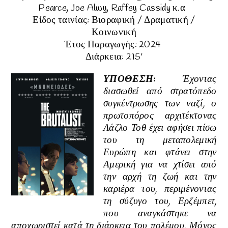
Pearce, Joe Alwy, Raffey Cassidy κ.α
Είδος ταινίας: Βιοραφική / Δραματική /
Κοινωνική
Έτος Παραγωγής: 2024
Διάρκεια: 215
'
ΥΠΟΘΕΣΗ
:
Έχοντας
διασωθεί από στρατόπεδο
συγκέντρωσης των ναζί, ο
πρωτοπόρος αρχιτέκτονας
Λάζλο Τοθ έχει αφήσει πίσω
του τη μεταπολεμική
Ευρώπη και φτάνει στην
Αμερική για να χτίσει από
την αρχή τη ζωή και την
καριέρα του, περιμένοντας
τη σύζυγο του, Ερζέμπετ,
που αναγκάστηκε να
αποχωριστεί κατά τη διάρκεια του πολέμου. Μόνος