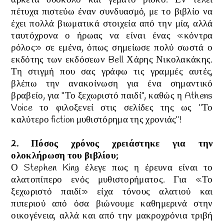
αρκετά δύσκολο και γεμάτο ρίσκο. Εν τέλει
πέτυχα πιστεύω έναν συνδυασμό, με το βιβλίο να
έχει πολλά βιωματικά στοιχεία από την μία, αλλά
ταυτόχρονα ο ήρωας να είναι ένας «κόντρα
ρόλος» σε εμένα, όπως σημείωσε πολύ σωστά ο
εκδότης των εκδόσεων Bell Χάρης Νικολακάκης.
Τη στιγμή που σας γράφω τις γραμμές αυτές,
βλέπω την ανακοίνωση για ένα σημαντικό
βραβείο, για "Το ξεχωριστό παιδί", καθώς η Athens
Voice το φιλοξενεί στις σελίδες της ως "Το
καλύτερο fiction μυθιστόρημα της χρονιάς"!
2. Πόσος χρόνος χρειάστηκε για την
ολοκλήρωση του βιβλίου
;
Ο Stephen King έλεγε πως η έρευνα είναι το
αλατοπίπερο ενός μυθιστορήματος. Για «Το
ξεχωριστό παιδί» είχα τόνους αλατιού και
πιπεριού από όσα βιώνουμε καθημερινά στην
οικογένεια, αλλά και από την μακροχρόνια τριβή