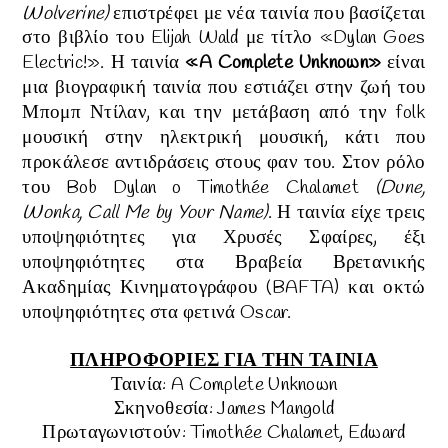
Wolverine)
επιστρέφει με νέα ταινία που βασίζεται
στο βιβλίο του Elijah Wald με τίτλο
«
Dylan Goes
Electric!
».
Η ταινία
«A Complete Unknown»
είναι
μια βιογραφική ταινία που εστιάζει στην ζωή του
Μπομπ Ντίλαν, και την μετάβαση από την folk
μουσική στην ηλεκτρική μουσική, κάτι που
προκάλεσε αντιδράσεις στους φαν του.
Στον ρόλο
του Bob Dylan o Timothée Chalamet
(Dune,
Wonka,
Call Me by Your Name
)
.
Η ταινία είχε τρεις
υποψηφιότητες για
Χρυσές Σφαίρες, έξι
υποψηφιότητες στα Βραβεία Βρετανικής
Ακαδημίας Κινηματογράφου (BAFTA) και
οκτώ
υποψηφιότητες στα φετινά
Oscar.
ΠΛΗΡΟΦΟΡΙΕΣ ΓΙΑ ΤΗΝ ΤΑΙΝΙΑ
Ταινία: A Complete Unknown
Σκηνοθεσία:
James Mangold
Πρωταγωνιστούν:
Timothée Chalamet, Edward