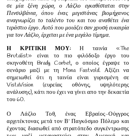
σε μία ξένη χώρα, ο Λάζλο εγκαθίσταται στην
Πενσιλβάνια, όπου ένας μεγιστάνας βιομήχανος
αναγνωρίζει το ταλέντο του και του αναθέτει ένα
τεράστιο έργο. Αυτό που μοιάζει σαν χρυσή ευκαιρία
για τον Λάζλο, έρχεται με ένα μεγάλο τίμημα.
Η ΚΡΙΤΙΚΗ ΜΟΥ:
Η
ταινία «The
Brutalist» είναι το πιο φιλόδοξο έργο του
σκηνοθέτη Brady Corbet, ο οποίος έγραψε το
σενάριο μαζί με τη Mona Fastvold. Αξίζει να
σημειωθεί ότι η ταινία είναι γυρισμένη σε
VistaVision (ευρείας οθόνης, υψηλότερης
ανάλυσης), κάτι που έχει να γίνει απο την δεκαετία
του 60.
Ο Λάζλο Τοθ, ένας Εβραίος-Ούγγρος
αρχιτέκτονας μετά τον Β' Παγκόσμιο Πόλεμο και
έχοντας διασωθεί από στρατόπεδο συγκέντρωσης