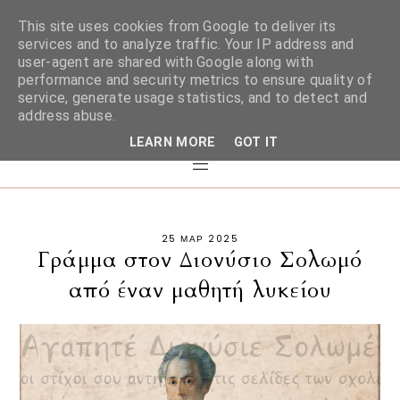
This site uses cookies from Google to deliver its
services and to analyze traffic. Your IP address and
user-agent are shared with Google along with
performance and security metrics to ensure quality of
service, generate usage statistics, and to detect and
address abuse.
LEARN MORE
GOT IT
25 ΜΑΡ 2025
Γράμμα στον Διονύσιο Σολωμό
από έναν μαθητή λυκείου