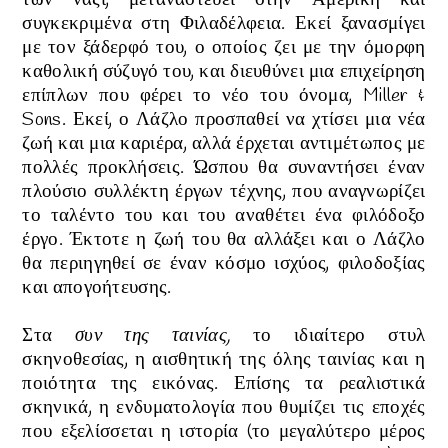
των ναζί, μεταναστεύει στην Αμερική και
συγκεκριμένα στη Φιλαδέλφεια. Εκεί ξανασμίγει
με τον ξάδερφό του, ο οποίος ζει με την όμορφη
καθολική σύζυγό του, και διευθύνει μια επιχείρηση
επίπλων που φέρει το νέο του όνομα, Miller &
Sons
. Εκεί, ο
Λάζλο
προσπαθεί να χτίσει μια νέα
ζωή και μια καριέρα, αλλά έρχεται αντιμέτωπος με
πολλές προκλήσεις.
Ώσπου θα συναντήσει έναν
πλούσιο συλλέκτη έργων τέχνης, που αναγνωρίζει
το ταλέντο του και του αναθέτει ένα φιλόδοξο
έργο. Έκτοτε
η ζωή του θα αλλάξει και ο Λάζλο
θα
περιηγηθεί σε έναν κόσμο ισχύος, φιλοδοξίας
και απογοήτευσης
.
Στα
συν της ταινίας,
το ιδιαίτερο στυλ
σκηνοθεσίας, η αισθητική της όλης ταινίας και η
ποιότητα της εικόνας. Επίσης τα ρεαλιστικά
σκηνικά, η ενδυματολογία που θυμίζει τις εποχές
που εξελίσσεται η ιστορία (το μεγαλύτερο μέρος