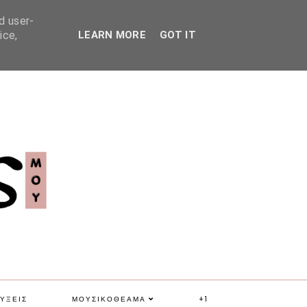
d user-
ice,
LEARN MORE
GOT IT
ΥΞΕΙΣ
ΜΟΥΣΙΚΟΘΕΑΜΑ
+1