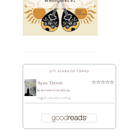
Μπουζούκι #2
ᲦΤΙ ΔΙΑΒΑΖΩ ΤΩΡΑᲦ
Άγιοι Τίποτα
by
Κωνσταντίνος Κέλλης
tagged: currently-reading