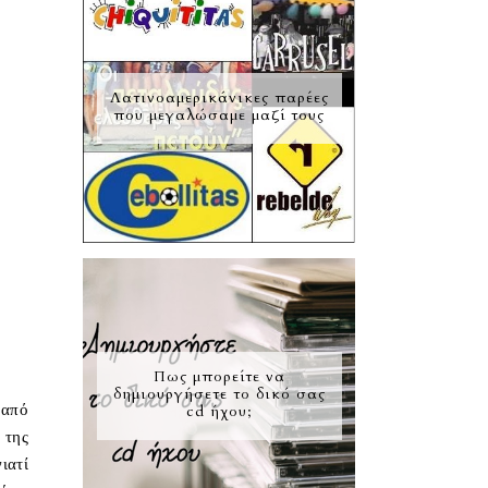
Λατινοαμερικάνικες παρέες
που μεγαλώσαμε μαζί τους
Πως μπορείτε να
δημιουργήσετε το δικό σας
 από
cd ήχου;
 της
ιατί