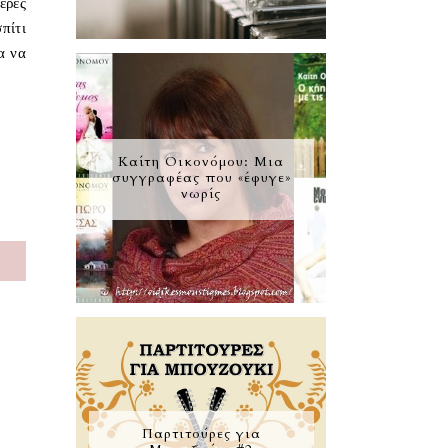
έρες
πίτι
α να
Καίτη Οικονόμου: Μια
συγγραφέας που «έφυγε»
νωρίς
S
Παρτιτούρες για