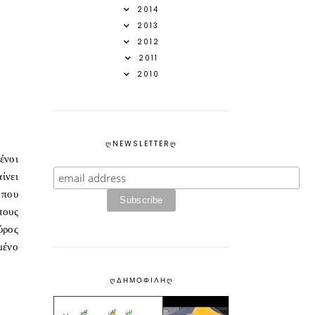
2014
2013
2012
2011
2010
ᲦNEWSLETTERᲦ
ένοι
ίνει
 που
τους
ρος
μένο
ᲦΔΗΜΟΦΙΛΗᲦ