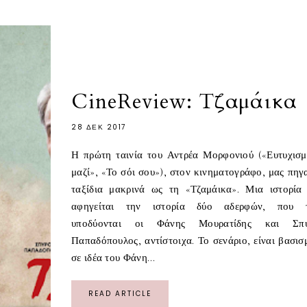
CineReview: Τζαμάικα
28 ΔΕΚ 2017
Η πρώτη ταινία του Αντρέα Μορφονιού («Ευτυχισμ
μαζί», «Το σόι σου»), στον κινηματογράφο, μας πηγα
ταξίδια μακρινά ως τη «Τζαμάικα». Μια ιστορία
αφηγείται την ιστορία δύο αδερφών, που 
υποδύονται οι Φάνης Μουρατίδης και Σπύ
Παπαδόπουλος, αντίστοιχα. Το σενάριο, είναι βασισ
σε ιδέα του Φάνη...
READ ARTICLE