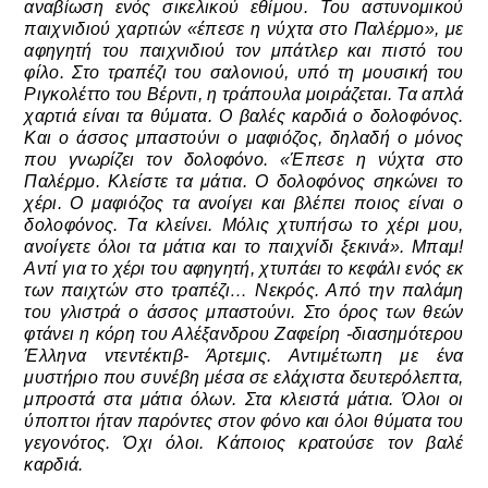
αναβίωση ενός σικελικού εθίμου. Του αστυνομικού
παιχνιδιού χαρτιών «έπεσε η νύχτα στο Παλέρμο», με
αφηγητή του παιχνιδιού τον μπάτλερ και πιστό του
φίλο. Στο τραπέζι του σαλονιού, υπό τη μουσική του
Ριγκολέττο του Βέρντι, η τράπουλα μοιράζεται. Τα απλά
χαρτιά είναι τα θύματα. Ο βαλές καρδιά ο δολοφόνος.
Και ο άσσος μπαστούνι ο μαφιόζος, δηλαδή ο μόνος
που γνωρίζει τον δολοφόνο. «Έπεσε η νύχτα στο
Παλέρμο. Κλείστε τα μάτια. Ο δολοφόνος σηκώνει το
χέρι. Ο μαφιόζος τα ανοίγει και βλέπει ποιος είναι ο
δολοφόνος. Τα κλείνει. Μόλις χτυπήσω το χέρι μου,
ανοίγετε όλοι τα μάτια και το παιχνίδι ξεκινά». Μπαμ!
Αντί για το χέρι του αφηγητή, χτυπάει το κεφάλι ενός εκ
των παιχτών στο τραπέζι… Νεκρός. Από την παλάμη
του γλιστρά ο άσσος μπαστούνι. Στο όρος των θεών
φτάνει η κόρη του Αλέξανδρου Ζαφείρη -διασημότερου
Έλληνα ντεντέκτιβ- Άρτεμις. Αντιμέτωπη με ένα
μυστήριο που συνέβη μέσα σε ελάχιστα δευτερόλεπτα,
μπροστά στα μάτια όλων. Στα κλειστά μάτια. Όλοι οι
ύποπτοι ήταν παρόντες στον φόνο και όλοι θύματα του
γεγονότος. Όχι όλοι. Κάποιος κρατούσε τον βαλέ
καρδιά.