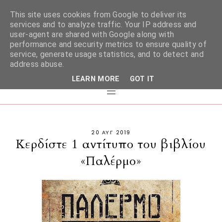
This site uses cookies from Google to deliver its
services and to analyze traffic. Your IP address and
user-agent are shared with Google along with
performance and security metrics to ensure quality of
service, generate usage statistics, and to detect and
address abuse.
LEARN MORE
GOT IT
20 ΑΥΓ 2019
Κερδίστε 1 αντίτυπο του βιβλίου
«Παλέρμο»