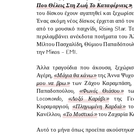
Που Θέλεις Στη Ζωή Το Καταφέρνεις»
του δίσκου έχουν αγαπηθεί και ξεχωρίσ
Ένας ακόμη νέος δίσκος έρχεται από το
από το μουσικό παιχνίδι, Rising Star. 
περιλαμβάνει ανέκδοτα ποιήματα του Ά
Μίλτου Πασχαλίδη, Θύμιου Παπαδόπουλ
την Minos - EMI.
Άλλα τραγούδια που άκουσα, ξεχώρι
Αγέρη,
«Μάγια θα κάνω»
της Άννα Ψυχο
μου να βρω»
των Ζάχου Καραμπάση, Λ
Παπαδοπούλου,
«Φωνές Θιάσου»
των
Locomondo,
«Λοξό Καράβι»
της Γεω
Κυραμαργιού,
«Πληγωμένη Καρδιά»
το
Κανέλλου,
«Το Μυστικό»
του Ζαχαρία Κ
Αυτό το μήνα όπως προείπα ακούστηκαν