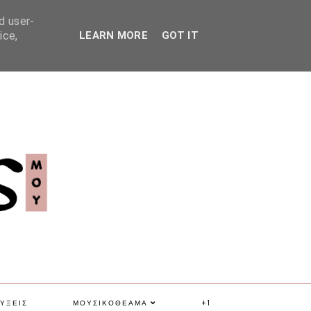
d user-
ice,
LEARN MORE
GOT IT
ΥΞΕΙΣ
ΜΟΥΣΙΚΟΘΕΑΜΑ
+1