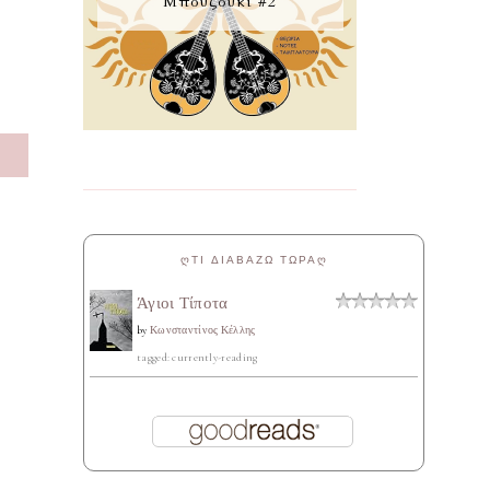
Μπουζούκι #2
S
ᲦΤΙ ΔΙΑΒΑΖΩ ΤΩΡΑᲦ
Άγιοι Τίποτα
by
Κωνσταντίνος Κέλλης
tagged: currently-reading