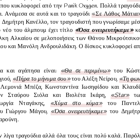
, που κυκλοφορεί από την Panik Oxygen. Πολλά τραγούδ
ει. Ανάμεσα σε αυτά και το τραγούδι
«Σε Λάθος Μάτια
ν Δημήτρη Κανέλλο, τον τραγουδιστή που γνωρίσαμε μέ
Το νέο του άλμπουμ έχει τίτλο
«Όσα ονειρευτήκαμε»
κ
λκη Αλκαίου σε μελοποιήσεις των Θάνου Μικρούτσικο
ου και Μανόλη Ανδρουλιδάκη. Ο δίσκος κυκλοφορεί α
σα και αγάπησα είναι:
«Θα σε περιμένω»
του Κώστ
γιού,
«Πήρα το μήνυμα σου»
του Αλέξη Νείρου,
«Τη φω
εμονιά Μπέζα, Κωνσταντίνα Ιωσηφίδου και Κλαυδ
 Σταύρου Σιόλα και Βιολέτα Ικάρη,
«Star»
τω
ργία Νταγάκης,
«Χύμα στο κύμα»
του Παντελ
υ Γιώργου Μάγου,
«Όσα ονειρευτήκαμε»
του Δημήτ
αρούνη.
 λίγα τραγούδια αλλά όλα τους είναι πολύ καλά. Παρό