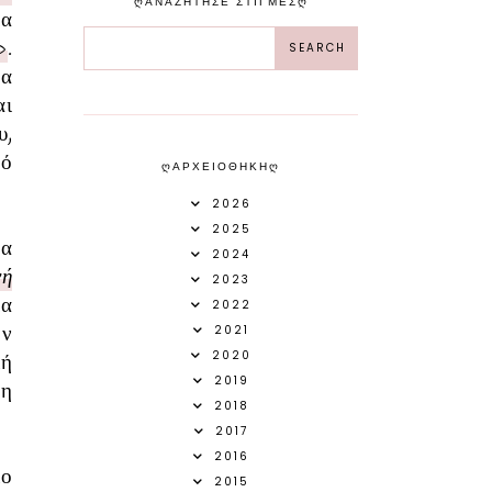
ᲦΑΝΑΖΗΤΗΣΕ ΣΤΙΓΜΕΣᲦ
ια
»
.
σα
αι
υ,
πό
ᲦΑΡΧΕΙΟΘΗΚΗᲦ
2026
2025
α
2024
νή
2023
ία
2022
ν
2021
2020
ή
2019
ρη
2018
2017
2016
λο
2015