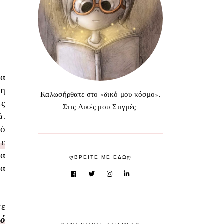
θα
λη
Καλωσήρθατε στο «δικό μου κόσμο».
ις
Στις Δικές μου Στιγμές.
ά.
κό
με
τα
ᲦΒΡΕΙΤΕ ΜΕ ΕΔΩᲦ
τα
ψε
τό