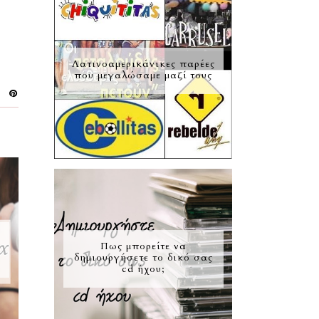
Λατινοαμερικάνικες παρέες
που μεγαλώσαμε μαζί τους
Πως μπορείτε να
δημιουργήσετε το δικό σας
cd ήχου;