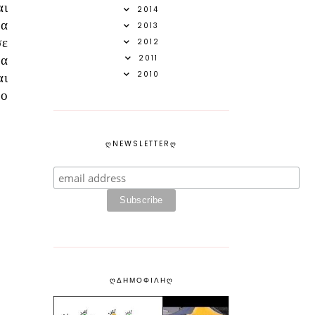
αι
2014
να
2013
σε
2012
ρα
2011
2010
αι
ιο
ᲦNEWSLETTERᲦ
ᲦΔΗΜΟΦΙΛΗᲦ