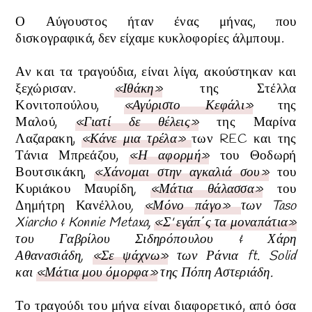
Ο Αύγουστος
ήταν ένας μήνας, που
δισκογραφικά,
δεν είχαμε κυκλοφορίες άλμπουμ.
Αν και τα τραγούδια, είναι λίγα, ακούστηκαν και
ξεχώρισαν.
«Ιθάκη»
της Στέλλα
Κονιτοπούλου,
«Αγύριστο Κεφάλι»
της
Μαλού,
«Γιατί δε θέλεις»
της Μαρίνα
Λαζαρακη,
«Κάνε μια τρέλα»
των REC και της
Τάνια Μπρεάζου,
«Η αφορμή»
του
Θοδωρή
Βουτσικάκη
,
«Χάνομαι στην αγκαλιά σου»
του
Κυριάκου Μαυρίδη
,
«Μάτια θάλασσα»
του
Δημήτρη Κανέλλου
,
«Μόνο πάγο»
των
Taso
Xiarcho & Konnie Metaxa
,
«
Σ' εγάπ΄ς τα μοναπάτια
»
του
Γαβρίλου Σιδηρόπουλου & Χάρη
Αθανασιάδη
,
«Σε ψάχνω»
των
Ράνια ft. Solid
και
«Μάτια μου όμορφα»
της Πόπη Αστεριάδη.
Το τραγούδι του μήνα είναι διαφορετικό, από όσα