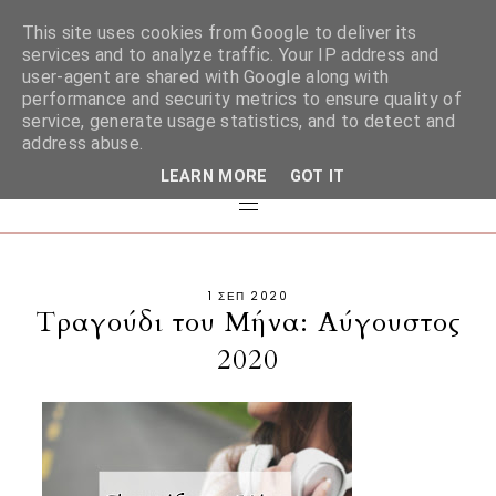
This site uses cookies from Google to deliver its
services and to analyze traffic. Your IP address and
user-agent are shared with Google along with
performance and security metrics to ensure quality of
service, generate usage statistics, and to detect and
address abuse.
LEARN MORE
GOT IT
1 ΣΕΠ 2020
Τραγούδι του Μήνα: Αύγουστος
2020