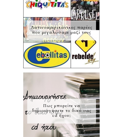
Λατινοαμερικάνικες παρέες
που μεγαλώσαμε μαζί τους
Πως μπορείτε να
δημιουργήσετε το δικό σας
cd ήχου;