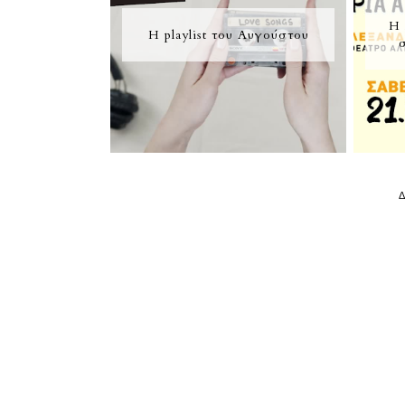
Η 
Η playlist του Αυγούστου