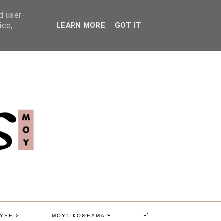
d user-
ice,
LEARN MORE
GOT IT
ΥΞΕΙΣ
ΜΟΥΣΙΚΟΘΕΑΜΑ
+1