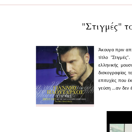
"Στιγμές" 
Άκουγα πριν απ
τίτλο "Στιγμές
ελληνικής μουσ
δισκογραφίας τ
επιτυχίες που έ
γεύση ...αν δεν 