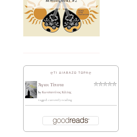
Μπουζούκι #2
ᲦΤΙ ΔΙΑΒΑΖΩ ΤΩΡΑᲦ
Άγιοι Τίποτα
by
Κωνσταντίνος Κέλλης
tagged: currently-reading