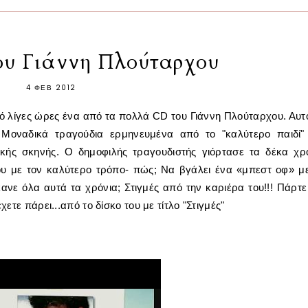
του Γιάννη Πλούταρχου
4 ΦΕΒ 2012
ό λίγες ώρες ένα από τα πολλά CD του Γιάννη Πλούταρχου. Αυτ
". Μοναδικά τραγούδια ερμηνευμένα από το "καλύτερο παιδί"
ικής σκηνής. Ο δημοφιλής τραγουδιστής γιόρτασε τα δ
έκα χρ
ου με τον καλύτερο τρόπο- πώς; Να βγάλει ένα «μπεστ οφ» με
κανε όλα αυτά τα χρόνια; Στιγμές από την καριέρα του!!! Πάρτε
έχετε πάρει...από το δίσκο του με τίτλο "Στιγμές"