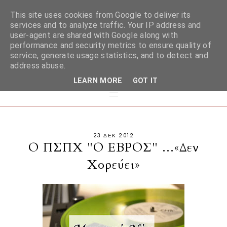
This site uses cookies from Google to deliver its
services and to analyze traffic. Your IP address and
user-agent are shared with Google along with
performance and security metrics to ensure quality of
service, generate usage statistics, and to detect and
address abuse.
LEARN MORE
GOT IT
23 ΔΕΚ 2012
Ο ΠΣΠΧ "Ο ΕΒΡΟΣ" ...«Δεν
Χορεύει»