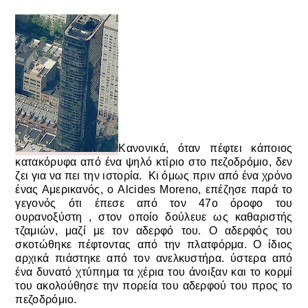
Κανονικά, όταν πέφτει κάποιος
κατακόρυφα από ένα ψηλό κτίριο στο πεζοδρόμιο, δεν
ζει για να πει την ιστορία.
Κι όμως πριν από ένα χρόνο
ένας Αμερικανός, ο
Alcides Moreno,
επέζησε παρά το
γεγονός ότι έπεσε από τον
47ο όροφο του
ουρανοξύστη , στον οποίο δούλευε ως καθαριστής
τζαμιών, μαζί με τον αδερφό του. Ο αδερφός του
σκοτώθηκε πέφτοντας από την πλατφόρμα. Ο ίδιος
αρχικά
πιάστηκε από τον ανελκυστήρα.
ύστερα από
ένα δυνατό χτύπημα τα χέρια του άνοιξαν και το κορμί
του ακολούθησε την πορεία του αδερφού του προς το
πεζοδρόμιο.