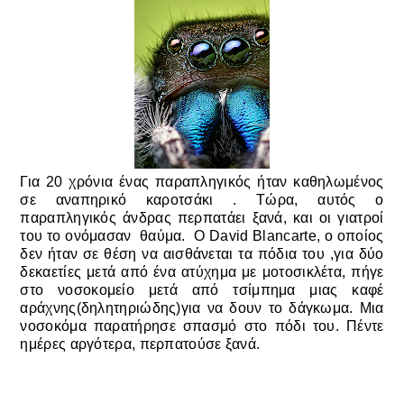
Για 20 χρόνια ένας παραπληγικός ήταν
καθηλωμένος
σε αναπηρικό καροτσάκι .
Τώρα, αυτός ο
παραπληγικός άνδρας περπατάει ξανά, και οι γιατροί
του το ονόμασαν θαύμα.
Ο
David Blancarte, ο οποίος
δεν ήταν σε θέση να αισθάνεται τα πόδια του ,για δύο
δεκαετίες μετά από ένα ατύχημα με μοτοσικλέτα, πήγε
στο νοσοκομείο μετά από τσίμπημα μιας καφέ
αράχνης(δηλητηριώδης)για να δουν το δάγκωμα. Μ
ια
νοσοκόμα παρατήρησε σπασμό στο πόδι του.
Πέντε
ημέρες αργότερα, περπατούσε ξανά.