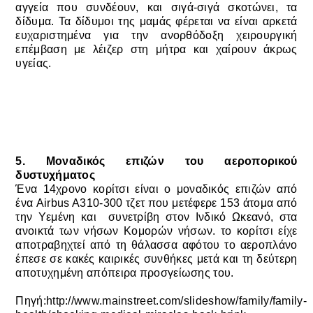
αγγεία που συνδέουν, και σιγά-σιγά σκοτώνει, τα
δίδυμα.
Τα δίδυμοι της μαμάς φέρεται να είναι
αρκετά
ευχαριστημένα
για την ανορθόδοξη χειρουργική
επέμβαση με λέιζερ στη μήτρα και χαίρουν άκρως
υγείας.
5.
Μοναδικός επιζών του αεροπορικού
δυστυχήματος
Ένα 14χρονο κορίτσι είναι ο μοναδικός επιζών από
ένα Airbus A310-300 τζετ
που μετέφερε 153 άτομα
από
την Υεμένη και συνετρίβη στον Ινδικό Ωκεανό, στα
ανοικτά των νήσων Κομορών νήσων.
το κορίτσι είχε
αποτραβηχτεί από τη θάλασσα αφότου το αεροπλάνο
έπεσε σε κακές καιρικές συνθήκες μετά και τη δεύτερη
αποτυχημένη απόπειρα προσγείωσης του.
Πηγή:
http://www.mainstreet.com/slideshow/family/family-