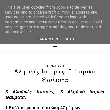
This site uses cookies from Google to deliver its
services and to analyze traffic. Your IP address and
user-agent are shared with Google along with
performance and security metrics to ensure quality of
service, generate usage statistics, and to detect and
address abuse.
LEARN MORE
GOT IT
18 ΦΕΒ 2013
Αληθινές Ιστορίες: 5 Ιατρικά
Θαύματα
5 Αληθινές Ιστορίες. 5 Αληθινά Ιατρικά
Θαύματα.
1.
Επέζησε μετά από πτώση 47 μέτρων