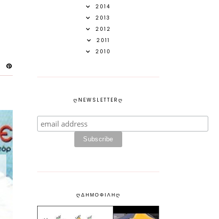
2014
2013
2012
2011
2010
ᲦNEWSLETTERᲦ
ᲦΔΗΜΟΦΙΛΗᲦ