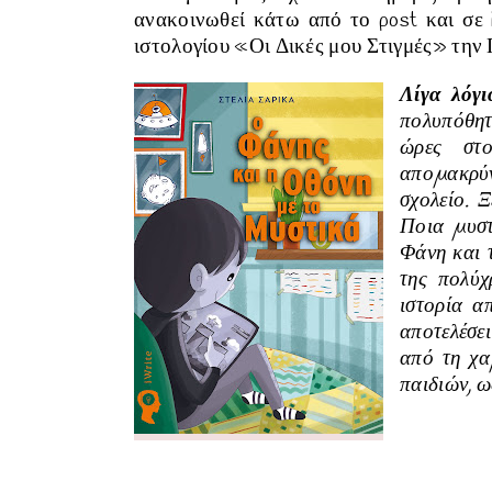
ανακοινωθεί κάτω από το post και σε 
ιστολογίου «Οι Δικές μου Στιγμές» τη
Λίγα λόγι
πολυπόθητ
ώρες στο
αποµακρύν
σχολείο. Ξ
Ποια µυστ
Φάνη και 
της πολύχ
ιστορία α
αποτελέσε
από τη χα
παιδιών, ω