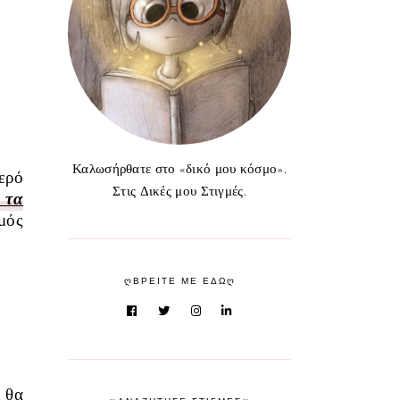
Καλωσήρθατε στο «δικό μου κόσμο».
ερό
Στις Δικές μου Στιγμές.
 τα
μός
ᲦΒΡΕΙΤΕ ΜΕ ΕΔΩᲦ
 θ
α