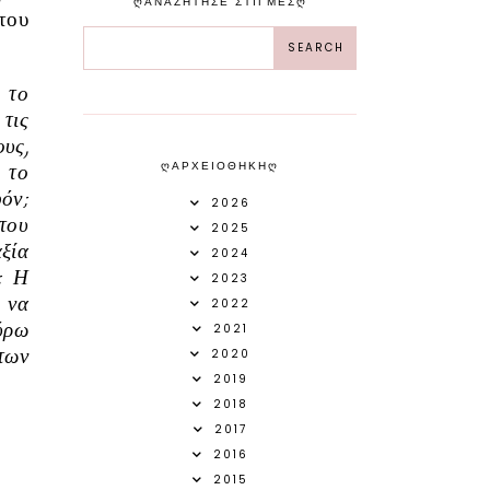
ᲦΑΝΑΖΗΤΗΣΕ ΣΤΙΓΜΕΣᲦ
του
 το
 τις
υς,
ᲦΑΡΧΕΙΟΘΗΚΗᲦ
 το
φόν;
2026
του
2025
αξία
2024
; Η
2023
ί να
2022
γύρω
2021
των
2020
2019
2018
2017
2016
2015