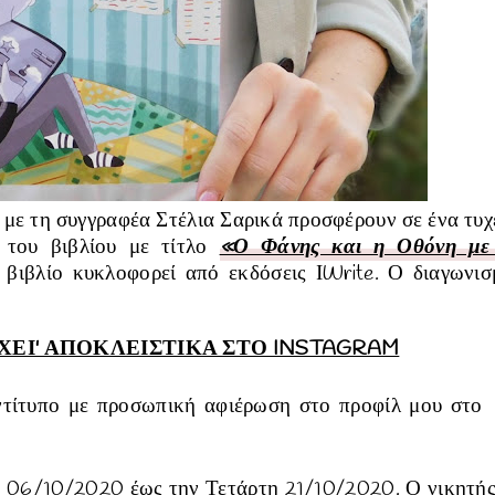
 με τη συγγραφέα Στέλια Σαρικά προσφέρουν σε ένα τυχ
 του βιβλίου με τίτλο
«Ο Φάνης και η Οθόνη με
 βιβλίο κυκλοφορεί από εκδόσεις
ΙWrite.
Ο διαγωνισ
ΧΕΙ' ΑΠΟΚΛΕΙΣΤΙΚΑ ΣΤΟ INSTAGRAM
ντίτυπο με προσωπική αφιέρωση στο προφίλ μου στο
τη 06/10/2020 έως την Τετάρτη 21/10/2020.
Ο νικητής