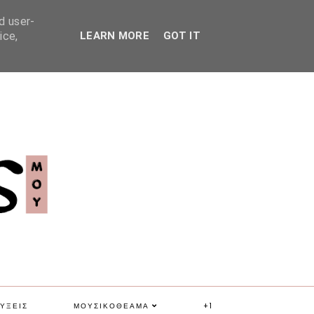
d user-
ice,
LEARN MORE
GOT IT
ΥΞΕΙΣ
ΜΟΥΣΙΚΟΘΕΑΜΑ
+1