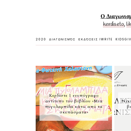
Ο Διαγωνισμ
kerdiseto
,
li
2020
ΔΙΑΓΩΝΙΣΜΌΣ
ΕΚΔΌΣΕΙΣ IWRITE
KIDSGI
Κερδίστε 1 ενυπόγραφο
αντίτυπο του βιβλίου «Μια
Νικ
πυγολαμπίδα κάτω από τα
β
σκεπάσματα»