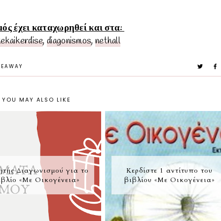
ός έχει καταχωρηθεί και στα:
kekaikerdise
,
diagonismos
,
nethall
VEAWAY
YOU MAY ALSO LIKE
ητής Διαγωνισμού για το
Κερδίστε 1 αντίτυπο του
ιβλίο «Με Οικογένεια»
βιβλίου «Με Οικογένεια»