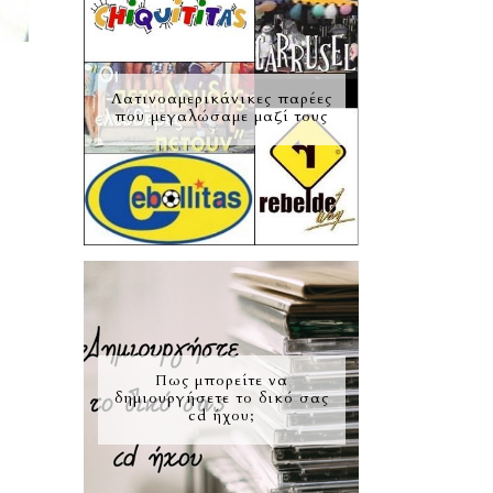
Λατινοαμερικάνικες παρέες
που μεγαλώσαμε μαζί τους
Πως μπορείτε να
δημιουργήσετε το δικό σας
cd ήχου;