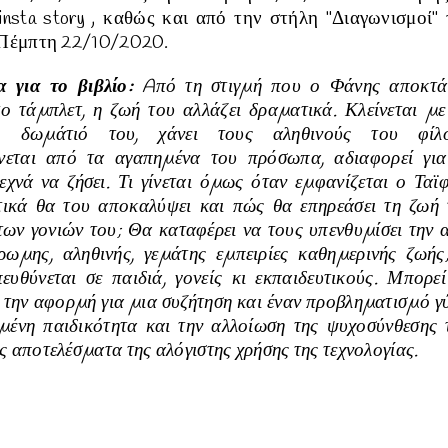
insta story
, καθώς και από την στήλη "Διαγωνισμοί" 
ν Πέμπτη 22/10/2020.
α για το βιβλίο:
Aπό τη στιγµή που ο Φάνης αποκτά
ο τάµπλετ, η ζωή του αλλάζει δραµατικά. Κλείνεται µε
 δωµάτιό του, χάνει τους αληθινούς του φίλο
εται από τα αγαπηµένα του πρόσωπα, αδιαφορεί για
εχνά να ζήσει. Τι γίνεται όµως όταν εµφανίζεται ο Ταϊ
ικά θα του αποκαλύψει και πώς θα επηρεάσει τη ζωή 
των γονιών του; Θα καταφέρει να τους υπενθυµίσει την 
ρωµης, αληθινής, γεµάτης εµπειρίες καθηµερινής ζωής
πευθύνεται σε παιδιά, γονείς κι εκπαιδευτικούς. Μπορε
ι την αφορµή για µια συζήτηση και έναν προβληµατισµό 
µένη παιδικότητα και την αλλοίωση της ψυχοσύνθεσης 
ς αποτελέσµατα της αλόγιστης χρήσης της τεχνολογίας.