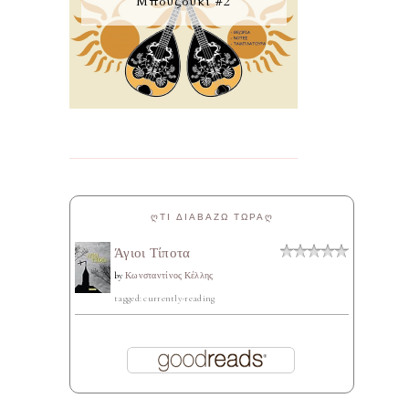
Μπουζούκι #2
ᲦΤΙ ΔΙΑΒΑΖΩ ΤΩΡΑᲦ
Άγιοι Τίποτα
by
Κωνσταντίνος Κέλλης
tagged: currently-reading