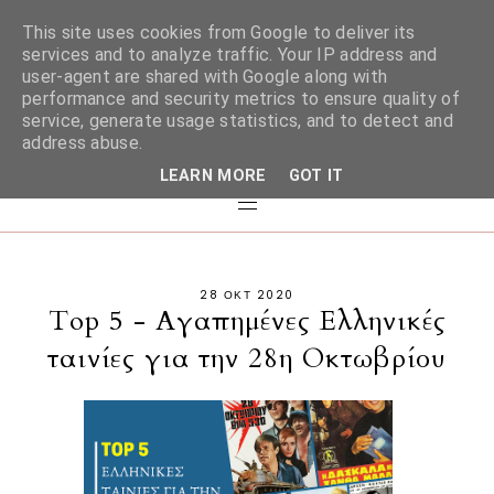
This site uses cookies from Google to deliver its
services and to analyze traffic. Your IP address and
user-agent are shared with Google along with
performance and security metrics to ensure quality of
service, generate usage statistics, and to detect and
address abuse.
LEARN MORE
GOT IT
28 ΟΚΤ 2020
Top 5 - Αγαπημένες Ελληνικές
ταινίες για την 28η Οκτωβρίου