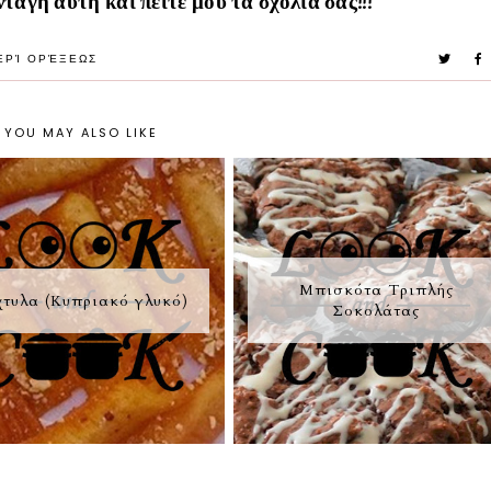
νταγή αυτή και πείτε μου τα σχόλια σας!!!
ΕΡΊ ΟΡΈΞΕΩΣ
YOU MAY ALSO LIKE
Μπισκότα Τριπλής
χτυλα (Κυπριακό γλυκό)
Σοκολάτας