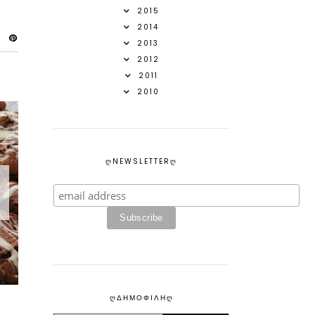
2015
2014
2013
2012
2011
2010
ᲦNEWSLETTERᲦ
ᲦΔΗΜΟΦΙΛΗᲦ