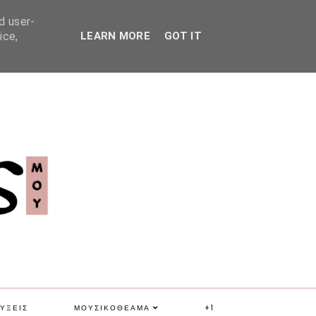
d user-
ice,
LEARN MORE
GOT IT
ΥΞΕΙΣ
ΜΟΥΣΙΚΟΘΕΑΜΑ
+1