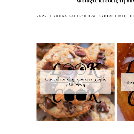
Φτιάξτε κι εσείς τη συ
2022
ΕΎΚΟΛΑ ΚΑΙ ΓΡΉΓΟΡΑ
ΚΥΡΊΩΣ ΠΙΆΤΟ
Π
Chocolate chip cookies χωρίς
Δά
γλουτένη