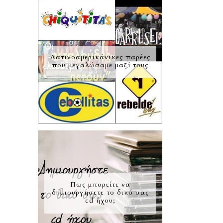
Λατινοαμερικάνικες παρέες
που μεγαλώσαμε μαζί τους
Πως μπορείτε να
δημιουργήσετε το δικό σας
cd ήχου;