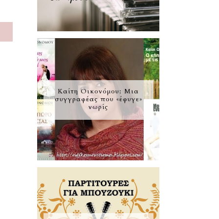
S
Καίτη Οικονόμου: Μια
συγγραφέας που «έφυγε»
νωρίς