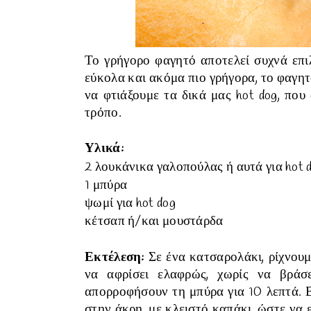
Το γρήγορο φαγητό αποτελεί συχνά επιλ
εύκολα και ακόμα πιο γρήγορα, το φαγη
να φτιάξουμε τα δικά μας hot dog, που
τρόπο.
Υλικά:
2 λουκάνικα γαλοπούλας ή αυτά για hot
1 μπύρα
ψωμί για hot dog
κέτσαπ ή/και μουστάρδα
Εκτέλεση:
Σε ένα κατσαρολάκι, ρίχνου
να αφρίσει ελαφρώς, χωρίς να βράσ
απορροφήσουν τη μπύρα για 10 λεπτά. 
στην άκρη, με κλειστό καπάκι, ώστε να