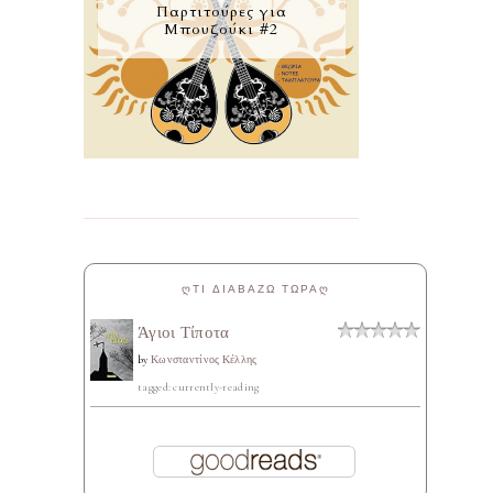
Παρτιτούρες για
Μπουζούκι #2
ᲦΤΙ ΔΙΑΒΑΖΩ ΤΩΡΑᲦ
Άγιοι Τίποτα
by
Κωνσταντίνος Κέλλης
tagged: currently-reading