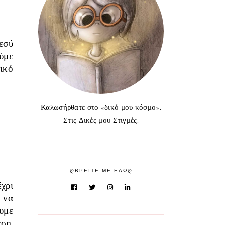
εσύ
ύμε
ικό
Καλωσήρθατε στο «δικό μου κόσμο».
Στις Δικές μου Στιγμές.
ᲦΒΡΕΙΤΕ ΜΕ ΕΔΩᲦ
χρι
 να
υμε
ση,