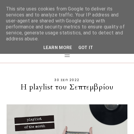
This site uses cookies from Google to deliver its
services and to analyze traffic. Your IP address and
user-agent are shared with Google along with
performance and security metrics to ensure quality of
service, generate usage statistics, and to detect and
address abuse.
LEARN MORE
GOT IT
30 ΣΕΠ 2022
Η playlist του Σεπτεμβρίου