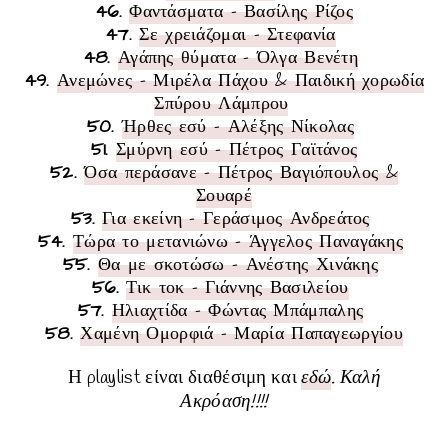
46
.
Φαντάσματα - Βασίλης Ρίζος
47
.
Σε χρειάζομαι - Στεφανία
48
.
Αγάπης θύματα - Όλγα Βενέτη
49
.
Ανεμώνες - Μιρέλα Πάχου & Παιδική χορωδία
Σπύρου Λάμπρου
50
.
Ήρθες εσύ - Αλέξης Νίκολας
51
.
Σμύρνη εσύ - Πέτρος Γαϊτάνος
52
.
Όσα περάσανε - Πέτρος Βαγιόπουλος &
Σουαρέ
53
.
Για εκείνη - Γεράσιμος Ανδρεάτος
54
.
Τώρα το μετανιώνω - Άγγελος Παναγάκης
55
.
Θα με σκοτώσω - Ανέστης Χινάκης
56
.
Τικ τοκ - Γιάννης Βασιλείου
57
.
Ηλιαχτίδα - Φώντας Μπάμπαλης
58
.
Χαμένη Ομορφιά - Μαρία Παπαγεωργίου
Η
playlist είναι διαθέσιμη και
εδώ
. Καλή
Ακρόαση!!!!