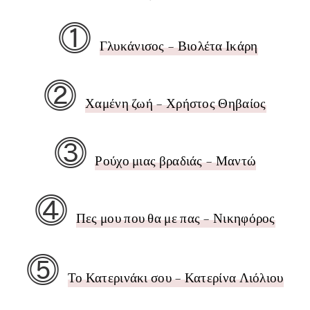
⓵
Γλυκάνισος - Βιολέτα Ικάρη
⓶
Χαμένη ζωή - Χρήστος Θηβαίος
⓷
Ρούχο μιας βραδιάς - Μαντώ
⓸
Πες μου που θα με πας - Νικηφόρος
⓹
Το Κατερινάκι σου - Κατερίνα Λιόλιου