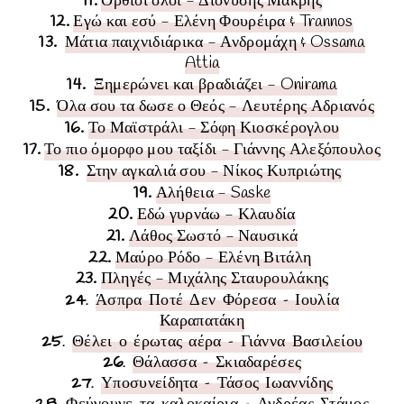
11.
Όρθιοι όλοι - Διονύσης Μακρής
12.
Εγώ και εσύ - Ελένη Φουρέιρα & Trannos
13.
Μάτια παιχνιδιάρικα - Ανδρομάχη & Ossama
Attia
14.
Ξημερώνει και βραδιάζει - Onirama
15.
Όλα σου τα δωσε ο Θεός - Λευτέρης Αδριανός
16.
Το Μαϊστράλι - Σόφη Κιοσκέρογλου
17.
Το πιο όμορφο μου ταξίδι - Γιάννης Αλεξόπουλος
18
.
Στην αγκαλιά σου - Νίκος Κυπριώτης
19
.
Αλήθεια - Saske
20
.
Εδώ γυρνάω - Κλαυδία
21
.
Λάθος Σωστό - Ναυσικά
22
.
Μαύρο Ρόδο - Ελένη Βιτάλη
23.
Πληγές - Μιχάλης Σταυρουλάκης
24.
Άσπρα Ποτέ Δεν Φόρεσα - Ιουλία
Καραπατάκη
25.
Θέλει ο έρωτας αέρα - Γιάννα Βασιλείου
26.
Θάλασσα - Σκιαδαρέσες
27.
Υποσυνείδητα - Τάσος Ιωαννίδης
28
.
Φεύγουνε τα καλοκαίρια - Ανδρέας Στάμος