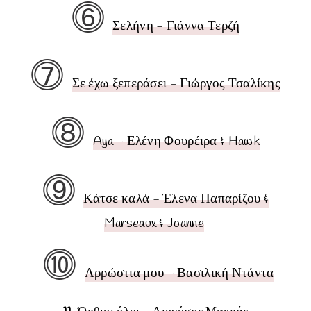
⓺
Σελήνη - Γιάννα Τερζή
⓻
Σε έχω ξεπεράσει - Γιώργος Τσαλίκης
⓼
Aya - Ελένη Φουρέιρα & Hawk
⓽
Κάτσε καλά - Έλενα Παπαρίζου &
Marseaux & Joanne
⓾
Αρρώστια μου - Βασιλική Ντάντα