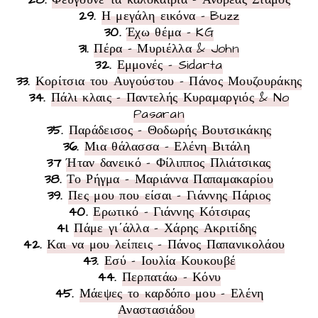
29
.
Η μεγάλη εικόνα - Buzz
30
.
Έχω θέμα - KG
31
.
Πέρα - Μυριέλλα & John
32
.
Εμμονές
- Sidarta
33
.
Κορίτσια του Αυγούστου - Πάνος Μουζουράκης
34
.
Πάλι κλαις - Παντελής Κυραμαργιός & No
Pasaran
35
.
Παράδεισος - Θοδωρής Βουτσικάκης
36.
Μια θάλασσα - Ελένη Βιτάλη
37
Ήταν δανεικό - Φίλιππος Πλιάτσικας
38
.
Το Ρήγμα - Μαριάννα Παπαμακαρίου
39
.
Πες μου που είσαι - Γιάννης Πάριος
40
.
Ερωτικό - Γιάννης Κότσιρας
41
.
Πάμε γι΄άλλα - Χάρης Ακριτίδης
42
.
Και να μου λείπεις - Πάνος Παπανικολάου
43
.
Εσύ - Ιουλία Κουκουβέ
44
.
Περπατάω - Κόνυ
45
.
Μάεψες το καρδόπο μου - Ελένη
Αναστασιάδου