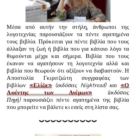
Μέσα από αυτήν την στήλη, άνθρωποι της
λογοτεχνίας παρουσιάζουν τα πέντε αγαπημένα
τους βιβλία. Πρόκειται για πέντε βιβλία που τους
άλλαξαν τη ζωή ή βιβλία που για κάποιο λόγο τα
θυμούνται μέχρι και σήμερα. Βιβλία που τους
έκαναν να αγαπήσουν τη λογοτεχνία αλλά και
βιβλία που θεωρούν ότι αξίζουν να διαβαστούν. Η
Αποστολία Γκιριτζιώτη
συγγραφέας των
βιβλίων
«Ελίζα»
(εκδόσεις Nightread) και
«Ο
Αφέντης των Ανέμων»
(εκδόσεις
Πηγή)
παρουσιάζει πέντε αγαπημένα της βιβλία
που μπορείτε να βάλετε κι εσείς στη λίστα σας.
︾︾︾︾︾︾︾︾︾︾