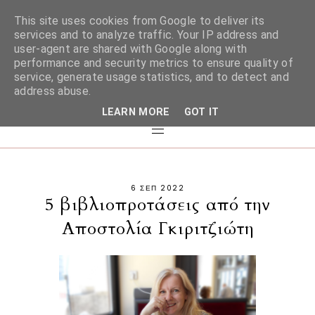
This site uses cookies from Google to deliver its
services and to analyze traffic. Your IP address and
user-agent are shared with Google along with
performance and security metrics to ensure quality of
service, generate usage statistics, and to detect and
address abuse.
LEARN MORE
GOT IT
6 ΣΕΠ 2022
5 βιβλιοπροτάσεις από την
Αποστολία Γκιριτζιώτη