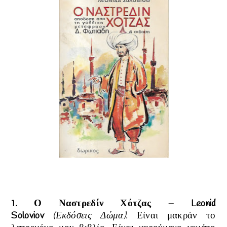
1.
Ο
Ναστρεδίν
Χότζας
–
Leonid
Soloviov
(Εκδόσεις Δώμα)
.
Είναι μακράν το