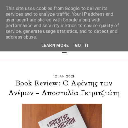
This site uses cookies from Google to deliver its
services and to analyze traffic. Your IP address and
user-agent are shared with Google along with
performance and security metrics to ensure quality of
service, generate usage statistics, and to detect and
address abuse.
LEARN MORE
GOT IT
12 ΙΑΝ 2021
Book Review: Ο Αφέντης των
Ανέμων - Αποστολία Γκιριτζιώτη