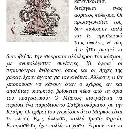
κανονικότητα,
διεξάγεται ένας
αόρατος πόλεµος. Οι
πρωταγωνιστές του,
δεν παλεύουν απλά
για το προσωπικό
τους όφελος. Η νίκη
ή η ήττα µπορεί να
διακυβεύσει την ισορροπία ολόκληρου του κόσµου,
µε ανυπολόγιστες συνέπειες. Κι όµως, οι
περισσότεροι άνθρωποι, όπως και οι Αρχές της
χώρας, έχουν άγνοια για τον κίνδυνο. Άλλωστε, τι θα
µπορούσαν να κάνουν όταν ο εχθρός, αν και
απολύτως υπαρκτός, βρίσκεται πέρα από τα όρια
του πραγµατικού; Ο Μάρκος ετοιµάζεται να
περάσει ένα παραδεισένιο Σαββατοκύριακο µε την
Κλαίρη. Οι εχθροί του γνωρίζουν ότι ο Μάρκος είναι
το κλειδί. Έχει, άλλωστε, πολλά τρωτά σηµεία.
Επιπρόσθετα, έχει πολλά να χάσει. Ξέρουν πού να