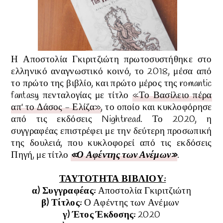
Η Αποστολία Γκιριτζιώτη
πρωτοσυστήθηκε στο
ελληνικό αναγνωστικό κοινό, το 2018,
μέσα από
το πρώτο της βιβλίο, και πρώτο μέρος
της romantic
fantasy πενταλογίας με τίτλο
«Το Βασίλειο πέρα
απ' το Δάσος -
Ελίζα»
, το οποίο και κυκλοφόρησε
από τις εκδόσεις Nightread.
Το 2020, η
συγγραφέας επιστρέφει με την δεύτερη προσωπική
της δουλειά, που κυκλοφορεί από τις εκδόσεις
Πηγή
, με τίτλο
«Ο Αφέντης των Ανέμων»
.
ΤΑΥΤΟΤΗΤΑ ΒΙΒΛΙΟΥ:
α) Συγγραφέας:
Αποστολία Γκιριτζιώτη
β) Τίτλος:
Ο Αφέντης των Ανέμων
γ) Έτος Έκδοσης:
2020