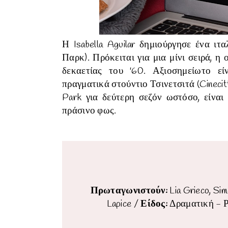
Η Isabella Aguilar δημιούργησε ένα ι
Παρκ). Πρόκειται για μια μίνι σειρά, η
δεκαετίας του '60. Αξιοσημείωτο εί
πραγματικά στούντιο Τσινετσιτά (Cinecit
Park για δεύτερη σεζόν ωστόσο, είνα
πράσινο φως.
Πρωταγωνιστούν:
Lia Grieco, Si
Lapice
/
Είδος:
Δραματική - 