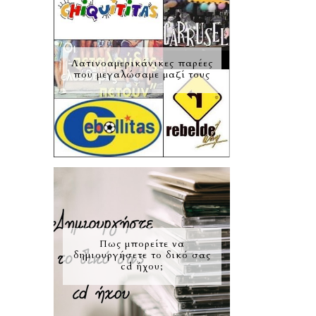
Λατινοαμερικάνικες παρέες
που μεγαλώσαμε μαζί τους
Πως μπορείτε να
δημιουργήσετε το δικό σας
cd ήχου;