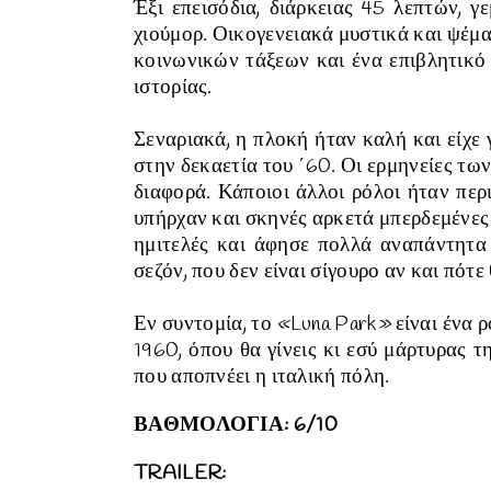
Έξι επεισόδια, διάρκειας 45 λεπτών, 
χιούμορ.
Οικογενειακά μυστικά και ψέμα
κοινωνικών τάξεων και ένα επιβλητικό 
ιστορίας.
Σεναριακά, η πλοκή ήταν καλή και είχε
στην δεκαετία του ΄60. Οι ερμηνείες τω
διαφορά. Κάποιοι άλλοι ρόλοι ήταν περ
υπήρχαν και σκηνές αρκετά μπερδεμένες 
ημιτελές και άφησε πολλά αναπάντητα
σεζόν, που δεν είναι σίγουρο αν και πότ
Εν συντομία, το
«
Luna Park
»
είναι ένα 
1960, όπου θα γίνεις κι εσύ μάρτυρας τ
που αποπνέει η ιταλική πόλη.
ΒΑΘΜΟΛΟΓΙΑ: 6/10
TRAILER: