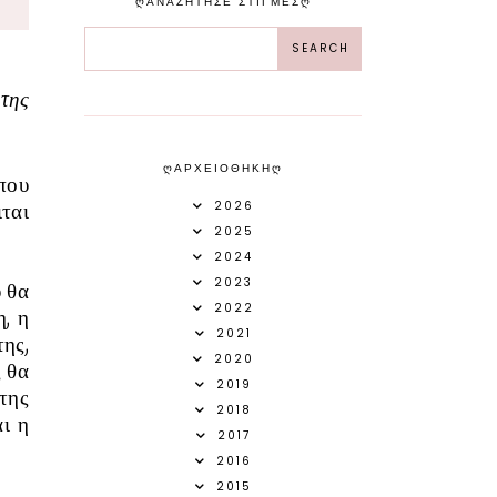
ᲦΑΝΑΖΗΤΗΣΕ ΣΤΙΓΜΕΣᲦ
της
ᲦΑΡΧΕΙΟΘΗΚΗᲦ
που
2026
ιται
2025
2024
2023
υ θα
2022
η, η
2021
της,
2020
ς θα
2019
 της
2018
ι η
2017
2016
2015