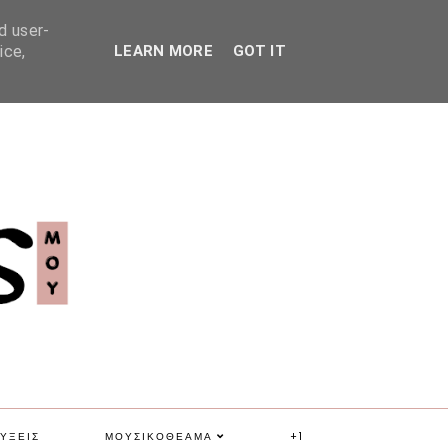
d user-
ice,
LEARN MORE
GOT IT
ΥΞΕΙΣ
ΜΟΥΣΙΚΟΘΕΑΜΑ
+1