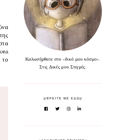
ύνα
της
στα
Luna
 το
Καλωσήρθατε στο «δικό μου κόσμο».
Στις Δικές μου Στιγμές.
ᲦΒΡΕΙΤΕ ΜΕ ΕΔΩᲦ