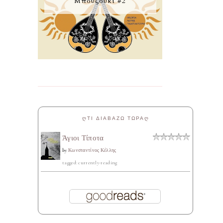
Μπουζούκι #2
ᲦΤΙ ΔΙΑΒΑΖΩ ΤΩΡΑᲦ
Άγιοι Τίποτα
by
Κωνσταντίνος Κέλλης
tagged: currently-reading