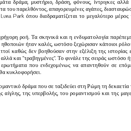
γεμάτα
δράμα, μυστήριο, δράση, φόνους, ίντριγκες αλλά
τα του παρελθόντος, απαγορευμένες αγάπες, διασταυρώ
Luna Park όπου διαδραματίζεται το μεγαλύτερο μέρος 
 γρήγορη ροή. Τα σκηνικά και η ενδυματολογία παρέπεμ
ν ηθοποιών ήταν καλές, ωστόσο ξεχώρισαν κάποιοι ρόλο
ιττοί καθώς δεν βοηθούσαν στην εξέλιξη της ιστορίας 
αλλά και "τραβηγμένες". Το φινάλε της σειράς ωστόσο 
 ερωτήματα που ενδεχομένως να απαντηθούν σε επόμ
ε θα κυκλοφορήσει.
ρομαντικό δράμα που σε ταξιδεύει στη Ρώμη τη δεκαετία
ης αίγλης, της υπερβολής, του ρομαντισμού και της μαγ