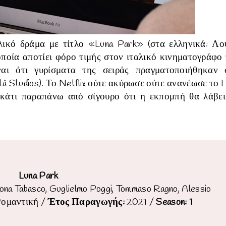
ταλικό δράμα με τίτλο «Luna Park» (στα ελληνικά: Λο
 οποία
αποτίει φόρο τιμής στον ιταλικό κινηματογράφο 
ναι ότι γυρίσματα της σειράς πραγματοποιήθηκαν 
tà Studios). Το Netflix ούτε ακύρωσε ούτε ανανέωσε το 
ι κάτι παραπάνω από σίγουρο ότι η εκπομπή θα λάβει
Luna Park
mona Tabasco, Guglielmo Poggi, Tommaso Ragno, Alessio
Ρομαντική
/
Έτος Παραγωγής:
2021 /
Season: 1