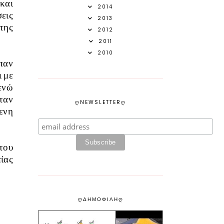
 και
2014
σεις
2013
της
2012
2011
2010
παν
ι με
ενώ
ήταν
ᲦNEWSLETTERᲦ
ενη
 του
είας
ᲦΔΗΜΟΦΙΛΗᲦ