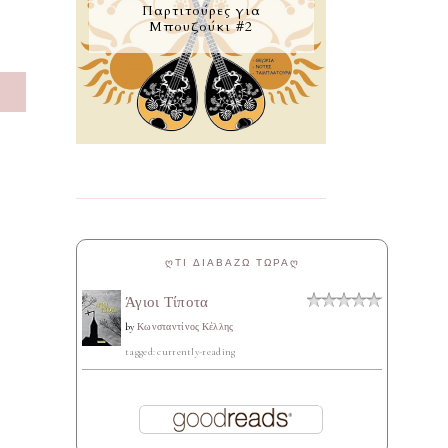
Παρτιτούρες για
Μπουζούκι #2
S
ᲦΤΙ ΔΙΑΒΑΖΩ ΤΩΡΑᲦ
Άγιοι Τίποτα
by
Κωνσταντίνος Κέλλης
tagged: currently-reading