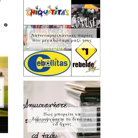
ά
Λατινοαμερικάνικες παρέες
που μεγαλώσαμε μαζί τους
ο
Πως μπορείτε να
δημιουργήσετε το δικό σας
cd ήχου;