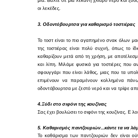
μία.
Βάλτε σε μια λεκάνη χλιαρό νερό και ξύδι,
οι λεκέδες.
3. Οδοντόβουρτσα για καθαρισμό τοστιέρας
Το τοστ είναι το πιο αγαπημένο σνακ όλων μας
της τοστιέρας είναι πολύ συχνή, όπως το ί
καθαρίζουν μετά από τη χρήση, με αποτέλεσ
και λίπη. Μιλάμε φυσικά για τοστιέρες που α
σφουγγάρι που είναι λάθος, μιας που τα υπ
επιμένουν να παραμένουν κολλημένα πάνω 
οδοντόβουρτσα με ζεστό νερό και να τρίψε απα
4.Ξύδι στο σιφόνι της κουζίνας
Σας έχει βουλώσει το σιφόνι της κουζίνας. Ε λοι
5. Καθαρισμός παντζουριών...κάντε τα να λ
Το καθάρισμα των παντζουριών δεν είναι ούτ