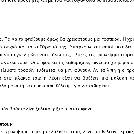
 σε ίσες ποσότητες και με ένα πανί σιγά- σιγά θα εξαφανιστούν 
. Για να το φτιάξουμε όμως θα χρειαστούμε μια τοστιέρα. Η χρ
διο συχνό και το καθάρισμά της. Υπάρχουν και αυτοί που δεν
μα να συγκεντρώνονται πάνω στις πλάκες της υπολείμματα τρ
νοιγοκλείνουν. Όσοι φυσικά τις καθαρίζουν, σίγουρα χρησιμοπο
ολείμματα τροφών ενδέχεται να μην φύγουν.
Αν τα λίπη ή οι τρ
στις πλάκες τότε η λύση είναι να βρέξετε μια μαλακή π
λά με αυτή τα σημεία που θέλουμε για να καθαρίσει.
πόν βράστε λίγο ξύδι και ρίξτε το στο σιφόνι.
άμπουν
ε χρονοβόρο, ούτε μπελαλίδικο κι ας λένε ότι θέλουν. Χρειάζ