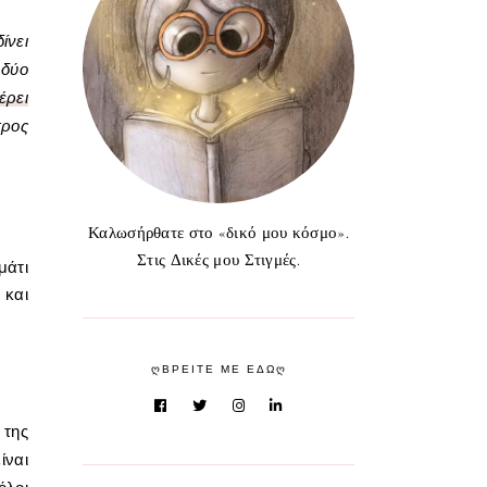
ίνει
 δύο
έρει
προς
Καλωσήρθατε στο «δικό μου κόσμο».
Στις Δικές μου Στιγμές.
μάτι
 και
ᲦΒΡΕΙΤΕ ΜΕ ΕΔΩᲦ
 της
ίναι