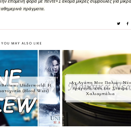
. Την επόμενη φορά με πέντε+1 ακόμα μικρές συμβουλές για μικρ
καθημερινά πράγματα.
YOU MAY ALSO LIKE
«Αχ Αγάπη Μου Παλιά»: Νέ
eReview: Underworld: Η
τραγούδι από τον Σταύρο
ματοχυσία (Blood Wars)
Χαλιαμπάλια