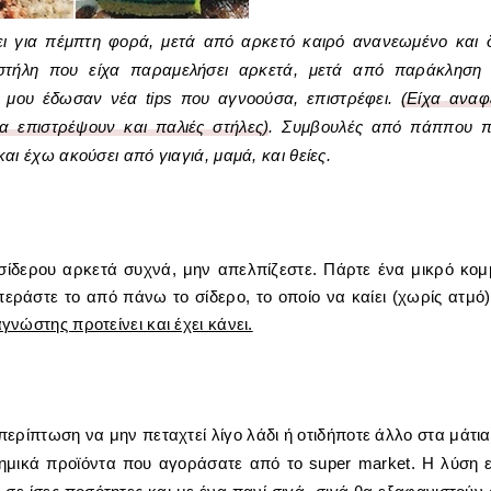
γει για πέμπτη φορά,
μετά από αρκετό καιρό ανανεωμένο και δ
 στήλη που είχα παραμελήσει αρκετά, μετά από παράκληση
ς μου έδωσαν νέα tips που αγνοούσα, επιστρέφει.
(Είχα αναφ
α επιστρέψουν και παλιές στήλες)
. Συμβουλές από πάππου 
ι έχω ακούσει από γιαγιά, μαμά, και θείες.
σίδερου αρκετά συχνά, μην απελπίζεστε. Πάρτε ένα μικρό κομ
περάστε το από πάνω το σίδερο, το οποίο να καίει (χωρίς ατμό)
γνώστης προτείνει και έχει κάνει.
περίπτωση να μην πεταχτεί λίγο λάδι ή οτιδήποτε άλλο στα μάτια
χημικά προϊόντα που αγοράσατε από το super market. Η λύση ε