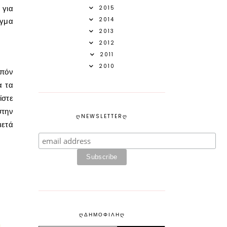
 για
2015
2014
ίγμα
2013
2012
2011
2010
ιπόν
α τα
ίστε
στην
ᲦNEWSLETTERᲦ
μετά
ᲦΔΗΜΟΦΙΛΗᲦ