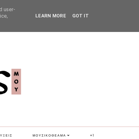
d user-
ice,
LEARN MORE
GOT IT
ΥΞΕΙΣ
ΜΟΥΣΙΚΟΘΕΑΜΑ
+1