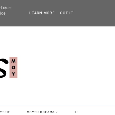
d user-
ice,
LEARN MORE
GOT IT
ΥΞΕΙΣ
ΜΟΥΣΙΚΟΘΕΑΜΑ
+1