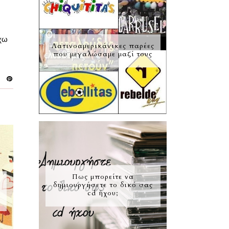
έχω
Λατινοαμερικάνικες παρέες
που μεγαλώσαμε μαζί τους
Πως μπορείτε να
δημιουργήσετε το δικό σας
cd ήχου;