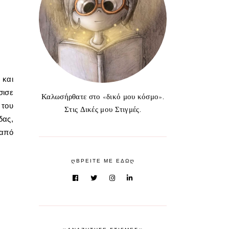
 και
σισε
Καλωσήρθατε στο «δικό μου κόσμο».
 του
Στις Δικές μου Στιγμές.
δας,
 από
ᲦΒΡΕΙΤΕ ΜΕ ΕΔΩᲦ