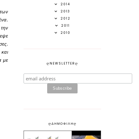
2014
των
2013
2012
ένα.
2011
 την
2010
δεψε
σες.
 και
α με
ᲦNEWSLETTERᲦ
ᲦΔΗΜΟΦΙΛΗᲦ