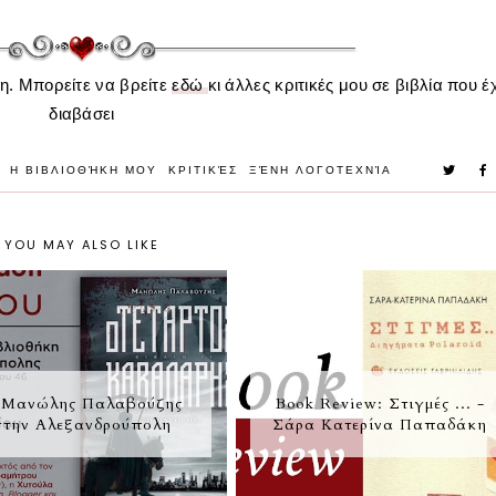
η. Μπορείτε να βρείτε
εδώ
κι άλλες κριτικές μου σε βιβλία που 
διαβάσε
ι
Η ΒΙΒΛΙΟΘΉΚΗ ΜΟΥ
ΚΡΙΤΙΚΈΣ
ΞΈΝΗ ΛΟΓΟΤΕΧΝΊΑ
YOU MAY ALSO LIKE
 Μανώλης Παλαβούζης
Book Review: Στιγμές ... -
στην Αλεξανδρούπολη
Σάρα Κατερίνα Παπαδάκη