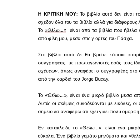
Η ΚΡΙΤΙΚΗ ΜΟΥ:
Το βιβλίο αυτό δεν είναι 
σχεδόν όλα του τα βιβλία αλλά για διάφορους λ
Το
«Θέλω...»
είναι από τα βιβλία που ήθελα
από φίλη μου, μέσα στις γιορτές του Πάσχα.
Στο βιβλίο αυτό δε θα βρείτε κάποια ιστο
συγγραφέας, με πρωταγωνιστές εσάς τους ίδιο
σχέσεων
, όπως αναφέρει ο συγγραφέας στο 
από την καρδιά του
Jorge Bucay.
Το
«Θέλω...»,
είναι ένα μικρό βιβλίο μέσα 
Αυτές οι σκέψεις συνοδεύονται με εικόνες, ο
σημείο να αναφέρω ότι έχει γίνει πολύ όμορφ
Εν κατακλείδι, το
«Θέλω...»,
είναι ένα μικρ
εύκολα. Ένα βιβλίο γεμάτο μηνύματα και
«
θέλ