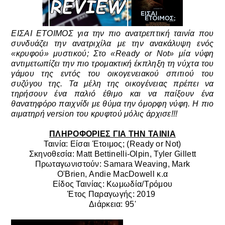
ΕΙΣΑΙ ΕΤΟΙΜΟΣ για την πιο ανατρεπτική ταινία που
συνδυάζει την ανατριχίλα με την ανακάλυψη ενός
«κρυφού» μυστικού; Στο «Ready or Not» μία νύφη
αντιμετωπίζει την πιο τρομακτική έκπληξη τη νύχτα του
γάμου της εντός του οικογενειακού σπιτιού του
συζύγου της. Τα μέλη της οικογένειας πρέπει να
τηρήσουν ένα παλιό έθιμο και να παίξουν ένα
θανατηφόρο παιχνίδι με θύμα την όμορφη νύφη. Η πιο
αιματηρή version του κρυφτού μόλις άρχισε!!!
ΠΛΗΡΟΦΟΡΙΕΣ ΓΙΑ ΤΗΝ ΤΑΙΝΙΑ
Ταινία: Είσαι Έτοιμος; (Ready or Not)
Σκηνοθεσία: Matt Bettinelli-Olpin, Tyler Gillett
Πρωταγωνιστούν: Samara Weaving, Mark
O'Brien, Andie MacDowell
κ.α
Είδος Ταινίας: Κωμωδία/Τρόμου
Έτος Παραγωγής: 2019
Διάρκεια: 95'