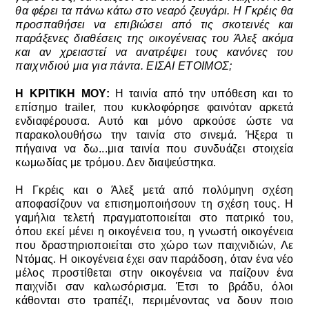
θα φέρει τα πάνω κάτω στο νεαρό ζευγάρι. Η Γκρέις θα
προσπαθήσει να επιβιώσει από τις σκοτεινές και
παράξενες διαθέσεις της οικογένειας του Άλεξ ακόμα
και αν χρειαστεί να ανατρέψει τους κανόνες του
παιχνιδιού μια για πάντα. ΕΙΣΑΙ ΕΤΟΙΜΟΣ;
Η ΚΡΙΤΙΚΗ ΜΟΥ:
Η ταινία από την υπόθεση και το
επίσημο trailer, που κυκλοφόρησε φαινόταν αρκετά
ενδιαφέρουσα. Αυτό και μόνο αρκούσε ώστε να
παρακολουθήσω την ταινία στο σινεμά. Ήξερα τι
πήγαινα να δω...μια ταινία που συνδυάζει στοιχεία
κωμωδίας με τρόμου. Δεν διαψεύστηκα.
Η Γκρέις και ο Άλεξ μετά από πολύμηνη σχέση
αποφασίζουν να επισημοποιήσουν τη σχέση τους. Η
γαμήλια τελετή πραγματοποιείται στο πατρικό του,
όπου εκεί μένει η οικογένεια του, η γνωστή οικογένεια
που δραστηριοποιείται στο χώρο των παιχνιδιών, Λε
Ντόμας. Η οικογένεια έχει σαν παράδοση, όταν ένα νέο
μέλος προστίθεται στην οικογένεια να παίζουν ένα
παιχνίδι σαν καλωσόρισμα. Έτσι το βράδυ, όλοι
κάθονται στο τραπέζι, περιμένοντας να δουν ποιο