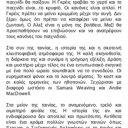
παιχνίδι θα παίξουν. Η Γκρέις τραβάει το χαρτί και το
παιχνίδι είναι...το κρυφτό. Οι κανόνες είναι απλοί. Η
Γκρέις πρέπει να μείνει κρυμμένη μέχρι την αυγή. Δεν
ξέρει όμως ότι πρέπει να καταφέρει να μείνει και
ζωντανή. Ο Αλεξ είναι η μόνη της βοήθεια. Μαζί θα
προσπαθήσουν να επιβιώσουν και να ανατρέψουν
τους κανόνες του παιχνιδιού.
Στα συν της ταινίας, η ιστορία της και η σκοτεινή
κλειστοφοβική ατμόσφαιρα της. Η
καλή σκηνοθεσία,
η
διάρκεια της και συνάμα η γρήγορη εξέλιξη. Δράση
και μυστήριο μέχρι τέλος σε ένα εντυπωσιακό σκηνικό
με ένα πολύ ωραίο soundtrack να το συνοδεύει. Οι
ευρηματικοί φόνοι και το λουτρό αίματος. Το καστ και
οι καλές ερμηνείες των ηθοποιών. Ξεχώρισαν με
διαφορά ωστόσο οι
Samara Weaving και Andie
MacDowell.
Στα μείον της ταινίας, το αναμενόμενο, τρελό και
αιματηρό φινάλε της. Η ιστορία της αν και
ενδιαφέρουσα δεν αποτελεί και πρωτότυπη. Αντίθετα
είναι ένα κράμα πολλών γνωστών ταινιών όπως
Scream, ο Σχιζοφρενής Δολοφόνος με το πριόνι και