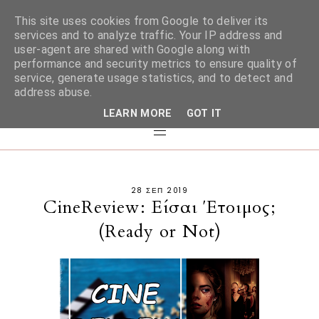
This site uses cookies from Google to deliver its
services and to analyze traffic. Your IP address and
user-agent are shared with Google along with
performance and security metrics to ensure quality of
service, generate usage statistics, and to detect and
address abuse.
LEARN MORE
GOT IT
28 ΣΕΠ 2019
CineReview: Είσαι Έτοιμος;
(Ready or Not)