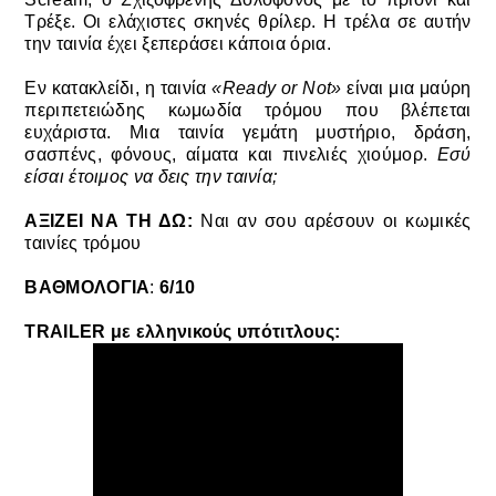
Τρέξε. Οι ελάχιστες σκηνές θρίλερ. Η τρέλα σε αυτήν
την ταινία έχει ξεπεράσει κάποια όρια.
Εν κατακλείδι,
η ταινία
«
Ready or Not»
είναι μια μαύρη
περιπετειώδης κωμωδία τρόμου που βλέπεται
ευχάριστα
. Μια ταινία γεμάτη μυστήριο, δράση,
σασπένς, φόνους, αίματα και πινελιές χιούμορ.
Εσύ
είσαι έτοιμος να δεις την ταινία;
ΑΞΙΖΕΙ ΝΑ ΤΗ ΔΩ:
Ναι αν σου αρέσουν οι κωμικές
ταινίες τρόμου
ΒΑΘΜΟΛΟΓΙΑ
:
6/10
TRAILER με ελληνικούς υπότιτλους: