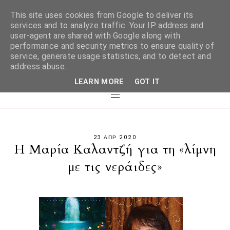
This site uses cookies from Google to deliver its
services and to analyze traffic. Your IP address and
user-agent are shared with Google along with
performance and security metrics to ensure quality of
service, generate usage statistics, and to detect and
address abuse.
LEARN MORE
GOT IT
23 ΑΠΡ 2020
Η Μαρία Καλαντζή για τη «λίμνη
με τις νεράιδες»