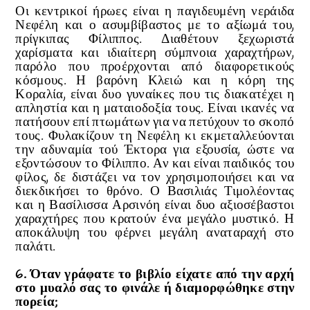
Οι κεντρικοί ήρωες είναι η παγιδευμένη νεράιδα
Νεφέλη και ο ασυμβίβαστος με το αξίωμά του,
πρίγκιπας Φίλιππος. Διαθέτουν ξεχωριστά
χαρίσματα και ιδιαίτερη σύμπνοια χαραχτήρων,
παρόλο που προέρχονται από διαφορετικούς
κόσμους. Η βαρόνη Κλειώ και η κόρη της
Κοραλία, είναι δυο γυναίκες που τις διακατέχει η
απληστία και η ματαιοδοξία τους. Είναι ικανές να
πατήσουν επί πτωμάτων για να πετύχουν το σκοπό
τους. Φυλακίζουν τη Νεφέλη κι εκμεταλλεύονται
την αδυναμία τού Έκτορα για εξουσία, ώστε να
εξοντώσουν το Φίλιππο. Αν και είναι παιδικός του
φίλος, δε διστάζει να τον χρησιμοποιήσει και να
διεκδικήσει το θρόνο. Ο Βασιλιάς Τιμολέοντας
και η Βασίλισσα Αρσινόη είναι δυο αξιοσέβαστοι
χαραχτήρες που κρατούν ένα μεγάλο μυστικό. Η
αποκάλυψη του φέρνει μεγάλη αναταραχή στο
παλάτι.
6. Όταν γράφατε το βιβλίο είχατε από την αρχή
στο μυαλό σας το φινάλε ή διαμορφώθηκε στην
πορεία;