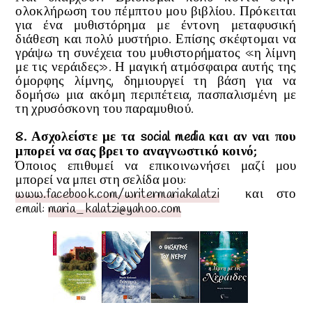
ολοκλήρωση του πέμπτου μου βιβλίου. Πρόκειται
για ένα μυθιστόρημα με έντονη μεταφυσική
διάθεση και πολύ μυστήριο. Επίσης σκέφτομαι να
γράψω τη συνέχεια του μυθιστορήματος «η λίμνη
με τις νεράιδες». Η μαγική ατμόσφαιρα αυτής της
όμορφης λίμνης, δημιουργεί τη βάση για να
δομήσω μια ακόμη περιπέτεια, πασπαλισμένη με
τη χρυσόσκονη του παραμυθιού.
8. Ασχολείστε με τα social media και αν ναι που
μπορεί να σας βρει το αναγνωστικό κοινό;
Όποιος επιθυμεί να επικοινωνήσει μαζί μου
μπορεί να μπει στη σελίδα μου:
www
.
facebook
.
com
/
writermariakalatzi
και στο
email
:
maria
_
kalatzi
@
yahoo
.
com