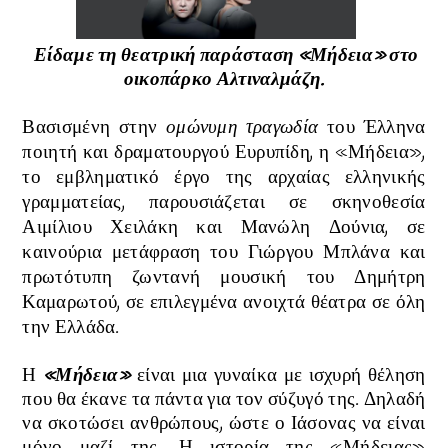
Είδαμε τη θεατρική παράσταση «
Μήδεια
» στο
οικοπάρκο Αλτιναλμάζη.
Βασισμένη στην
ομώνυμη τραγωδία
του Έλληνα
ποιητή και δραματουργού Ευρυπίδη, η
«Μήδεια»,
το εμβληματικό έργο της αρχαίας ελληνικής
γραμματείας, παρουσιάζεται
σε σκηνοθεσία
Αιμίλιου Χειλάκη και Μανώλη Δούνια, σε
καινούρια μετάφραση του Γιώργου Μπλάνα και
πρωτότυπη ζωντανή μουσική του Δημήτρη
Καμαρωτού, σε επιλεγμένα ανοιχτά θέατρα σε όλη
την Ελλάδα
.
Η
«Μήδεια»
είναι μια γυναίκα με ισχυρή θέληση
που θα έκανε τα πάντα για τον σύζυγό της. Δηλαδή
να σκοτώσει ανθρώπους, ώστε ο Ιάσονας να είναι
μόνο μαζί της. Η ιστορία της
«Μήδειας»