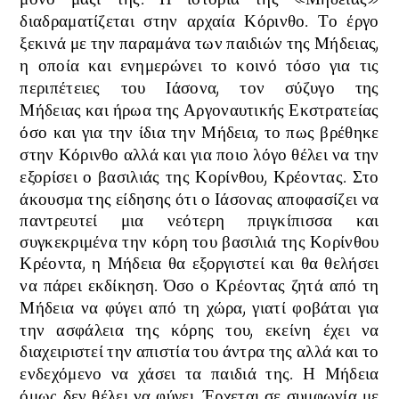
διαδραματίζεται στην αρχαία Κόρινθο.
Το έργο
ξεκινά με την παραμάνα των παιδιών της Μήδειας,
η οποία και ενημερώνει το κοινό τόσο για τις
περιπέτειες του Ιάσονα, τον σύζυγο της
Μήδειας
και ήρωα της Αργοναυτικής Εκστρατείας
όσο και για την ίδια την Μήδεια, το πως βρέθηκε
στην Κόρινθο αλλά και για ποιο λόγο θέλει να την
εξορίσει ο βασιλιάς της Κορίνθου, Κρέοντας. Στο
άκουσμα της είδησης ότι ο Ιάσονας
αποφασίζει να
παντρευτεί μια νεότερη πριγκίπισσα και
συγκεκριμένα την κόρη του βασιλιά της Κορίνθου
Κρέοντα,
η Μήδεια θα εξοργιστεί και θα θελήσει
να πάρει εκδίκηση.
Όσο ο Κρέοντας ζητά από τη
Μήδεια να φύγει από τη χώρα,
γιατί φοβάται για
την ασφάλεια της κόρης του,
εκείνη έχει να
διαχειριστεί την απιστία του άντρα της αλλά και το
ενδεχόμενο να χάσει τα παιδιά της.
Η Μήδεια
όμως δεν θέλει να φύγει. Έρχεται σε συμφωνία με