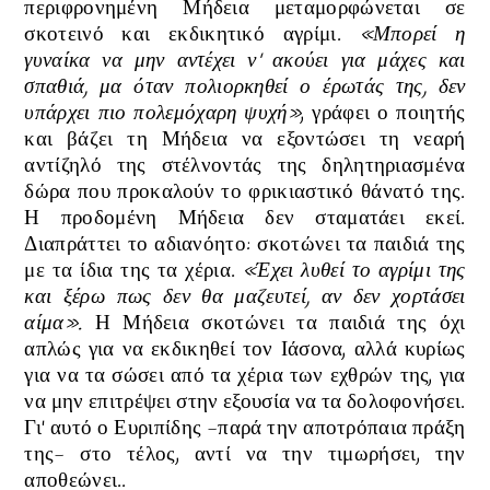
περιφρονημένη Μήδεια μεταμορφώνεται σε
σκοτεινό και εκδικητικό αγρίμι.
«Μπορεί η
γυναίκα να μην αντέχει ν' ακούει για μάχες και
σπαθιά, μα όταν πολιορκηθεί ο έρωτάς της, δεν
υπάρχει πιο πολεμόχαρη ψυχή»
, γράφει ο ποιητής
και βάζει τη Μήδεια να εξοντώσει τη νεαρή
αντίζηλό της στέλνοντάς της δηλητηριασμένα
δώρα που προκαλούν το φρικιαστικό θάνατό της.
Η προδομένη Μήδεια δεν σταματάει εκεί.
Διαπράττει το αδιανόητο: σκοτώνει τα παιδιά της
με τα ίδια της τα χέρια.
«Έχει λυθεί το αγρίμι της
και ξέρω πως δεν θα μαζευτεί, αν δεν χορτάσει
αίμα».
Η Μήδεια σκοτώνει τα παιδιά της όχι
απλώς για να εκδικηθεί τον Ιάσονα, αλλά κυρίως
για να τα σώσει από τα χέρια των εχθρών της, για
να μην επιτρέψει στην εξουσία να τα δολοφονήσει.
Γι' αυτό ο Ευριπίδης -παρά την αποτρόπαια πράξη
της- στο τέλος, αντί να την τιμωρήσει, την
αποθεώνει..