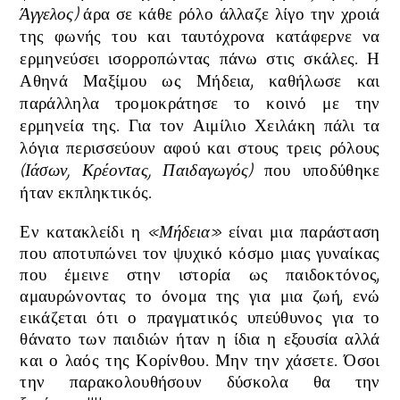
Άγγελος
)
άρα σε κάθε ρόλο άλλαζε λίγο την χροιά
της φωνής του και ταυτόχρονα κατάφερνε να
ερμηνεύσει ισορροπώντας πάνω στις σκάλες.
Η
Αθηνά Μαξίμου ως Μήδεια, καθήλωσε και
παράλληλα τρομοκράτησε το κοινό με την
ερμηνεία της. Για τον Αιμίλιο Χειλάκη πάλι τα
λόγια περισσεύουν αφού κ
αι στους τρεις ρόλους
(
Ιάσων, Κρέοντας, Παιδαγωγός
)
που υποδύθηκε
ήταν εκπληκτικός.
Εν κατακλείδι η
«Μήδεια»
είναι μια παράσταση
που αποτυπώνει τον ψυχικό κόσμο μιας γυναίκας
που έμεινε στην ιστορία ως παιδοκτόνος,
αμαυρώνοντας το όνομα της για μια ζωή, ενώ
εικάζεται ότι ο πραγματικός υπεύθυνος για το
θάνατο των παιδιών ήταν η ίδια η εξουσία αλλά
και ο λαός της Κορίνθου. Μην την χάσετε. Όσοι
την παρακολουθήσουν δύσκολα θα την