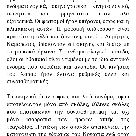
ενδυματολογικά, σκηνογραφικά, κινησεολογικά,
φωνητικά και ερμηνευτικά ήταν όλα
εξαιρετικά.
Οι φωτισμοί ήταν υπέροχοι, όπως και η
κλιμάκωση αυτών.
Η μουσική υπόκρουση είναι
πρωτότυπη αλλά και ζωντανή, αφού ο
Δημήτρης
Καμαρωτός βρίσκονταν επί σκηνής και έπαιζε με
τα μουσικά όργανα
.
Σε ενδυματολογικό επίπεδο,
όλοι οι ηθοποιοί είναι ντυμένοι με το ίδιο αντρικό
ένδυμα, που φοριέται και ανάποδα.
Οι κινήσεις
του Χορού ήταν έντονα ρυθμικές αλλά και
συναισθηματικές.
Το σκηνικό ήταν ευφυές και λιτό συνάμα, αφού
αποτελούνταν μόνο από σκάλες, ξύλινες σκάλες
που αποτύπωναν την συναισθηματική και όχι
μόνο ισορροπία των ηρώων αυτής της
τραγωδίας.
Η πτώση των σκαλών απεικονίζει την
κατάρρευση της εξουσίας του Κρέοντα ενώ όταν