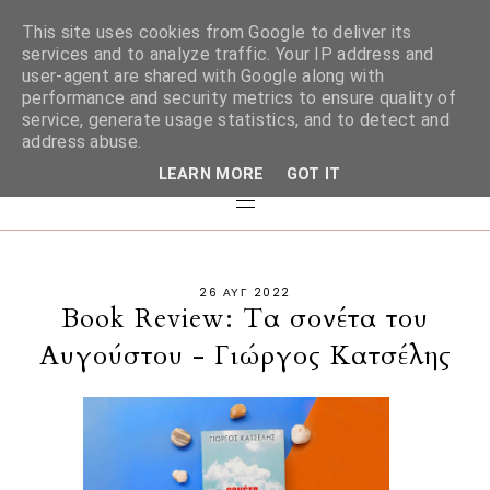
This site uses cookies from Google to deliver its
services and to analyze traffic. Your IP address and
user-agent are shared with Google along with
performance and security metrics to ensure quality of
service, generate usage statistics, and to detect and
address abuse.
LEARN MORE
GOT IT
26 ΑΥΓ 2022
Book Review: Τα σονέτα του
Αυγούστου - Γιώργος Κατσέλης