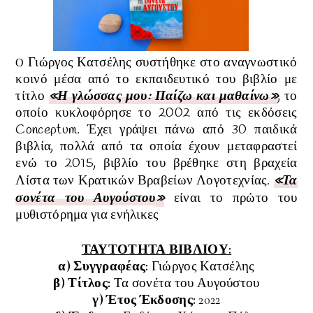
Γιώργος Κατσέλης
συστήθηκε στο αναγνωστικό
Ο
κοινό μέσα από το εκπαιδευτικό του βιβλίο με
τίτλο
«
Η γλώσσας μου: Παίζω και μαθαίνω
»
, το
οποίο κυκλοφόρησε το 2002 από τις εκδόσεις
Conceptum. Έχει γράψει πάνω από 30 παιδικά
βιβλία, πολλά από τα οποία έχουν μεταφραστεί
ενώ
το 2015, βιβλίο του
βρέθηκε στη βραχεία
Λίστα των Κρατικών Βραβείων Λογοτεχνίας
.
«
Τα
σονέτα του Αυγούστου
»
είναι
το πρώτο του
μυθιστόρημα για ενήλικες
ΤΑΥΤΟΤΗΤΑ ΒΙΒΛΙΟΥ:
α) Συγγραφέας:
Γιώργος Κατσέλης
β) Τίτλος:
Τα σονέτα του Αυγούστου
γ) Έτος Έκδοσης:
2022