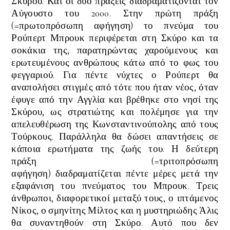
Σκύρου. Και οι δυο πράξεις
διαδραματίζονται τον
Αύγουστο του 2000. Στην
πρώτη πράξη
(=πρωτοπρόσωπη αφήγηση) το πνεύμα του
Ρούπερτ Μπρουκ περιφέρεται στη Σκύρο και τα
σοκάκια της, παρατηρώντας
χαρούμενους και
ερωτευμένους
ανθρώπους κάτω από το φως του
φεγγαριού. Για πέντε νύχτες ο
Ρούπερτ
θα
αναπολήσει στιγμές από τότε που ήταν
νέος, όταν
έφυγε από την Αγγλία και βρέθηκε στο νησί της
Σκύρου, ως στρατιώτης και πολέμησε για την
απελευθέρωση της Κωνσταντινούπολης από τους
Τούρκους. Παράλληλα θα δώσει απαντήσεις σε
κάποια ερωτήματα της ζωής του. Η δεύτερη
πράξη
(=τριτοπρόσωπη
αφήγηση)
διαδραματίζεται
πέντε μέρες μετά την
εξαφάνιση του πνεύματος του Μπρουκ. Τρεις
άνθρωποι, διαφορετικοί μεταξύ τους, ο ιπτάμενος
Νίκος, ο σμηνίτης Μίλτος και η μυστηριώδης Άλις
θα συναντηθούν στη Σκύρο. Αυτό που δεν