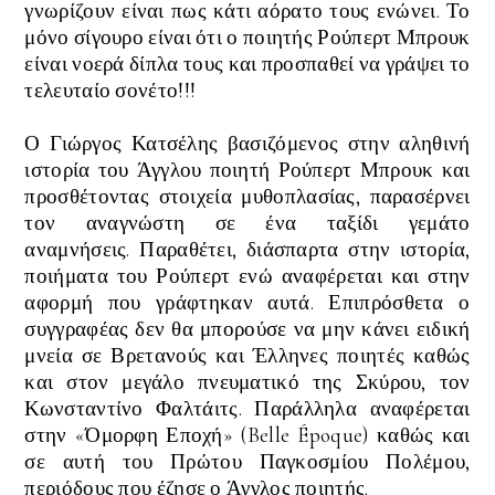
γνωρίζουν είναι πως κάτι αόρατο τους ενώνει. Το
μόνο σίγουρο είναι ότι ο ποιητής
Ρούπερτ
Μπρουκ
είναι νοερά δίπλα τους και προσπαθεί να γράψει το
τελευταίο σονέτο!!!
Ο Γιώργος Κατσέλης βασιζόμενος στην αληθινή
ιστορία του Άγγλου ποιητή Ρούπερτ Μπρουκ και
προσθέτοντας στοιχεία μυθοπλασίας, παρασέρνει
τον αναγνώστη σε ένα ταξίδι γεμάτο
αναμνήσεις. Παραθέτει, διάσπαρτα στην ιστορία,
ποιήματα του Ρούπερτ ενώ αναφέρεται και στην
αφορμή που γράφτηκαν αυτά. Επιπρόσθετα ο
συγγραφέας δεν θα μπορούσε να μην κάνει ειδική
μνεία σε Βρετανούς και Έλληνες ποιητές καθώς
και στον μεγάλο πνευματικό της Σκύρου, τον
Κωνσταντίνο Φαλτάιτς. Παράλληλα αναφέρεται
στην
«Όμορφη Εποχή» (
Belle Époque
)
καθώς και
σε αυτή του Πρώτου Παγκοσμίου Πολέμου,
περιόδους που έζησε ο Άγγλος ποιητής.