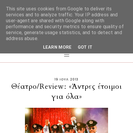
This site uses cookies from Google to deliver its
services and to analyze traffic. Your IP address and
user-agent are shared with Google along with
performance and security metrics to ensure quality of
service, generate usage statistics, and to detect and
address abuse.
LEARN MORE
GOT IT
19 ΙΟΥΛ 2013
Θέατρο/Review: «Άντρες έτοιμοι
για όλα»