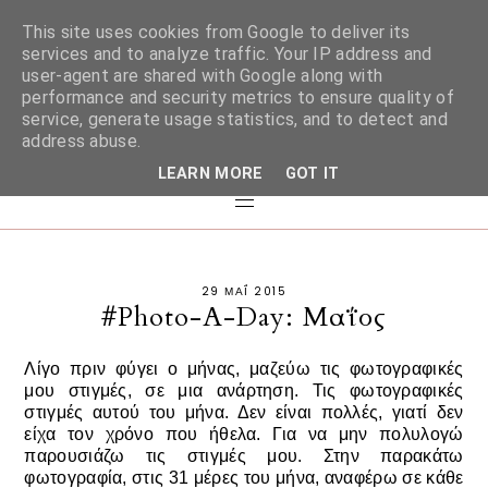
This site uses cookies from Google to deliver its
services and to analyze traffic. Your IP address and
user-agent are shared with Google along with
performance and security metrics to ensure quality of
service, generate usage statistics, and to detect and
address abuse.
LEARN MORE
GOT IT
29 ΜΑΪ́ 2015
#Photo-A-Day: Μαΐος
Λίγο πριν φύγει ο μήνας, μαζεύω τις φωτογραφικές
μου στιγμές, σε μια ανάρτηση. Τις φωτογραφικές
στιγμές αυτού του μήνα. Δεν είναι πολλές, γιατί δεν
είχα τον χρόνο που ήθελα. Για να μην πολυλογώ
παρουσιάζω τις στιγμές μου.
Στην παρακάτω
φωτογραφία, στις 31 μέρες του μήνα, αναφέρω σε κάθε