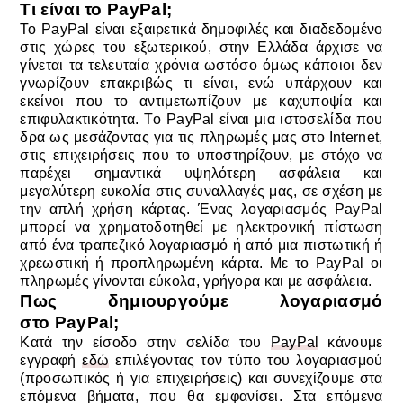
Τι είναι το
PayPal;
Το PayPal είναι εξαιρετικά δημοφιλές και διαδεδομένο
στις χώρες του εξωτερικού, στην Ελλάδα άρχισε να
γίνεται τα τελευταία χρόνια ωστόσο όμως κάποιοι δεν
γνωρίζουν επακριβώς τι είναι, ενώ υπάρχουν και
εκείνοι που το αντιμετωπίζουν με καχυποψία και
επιφυλακτικότητα.
Tο PayPal είναι μια ιστοσελίδα που
δρα ως μεσάζοντας για τις πληρωμές μας στο Internet,
στις επιχειρήσεις που το υποστηρίζουν, με στόχο να
παρέχει σημαντικά υψηλότερη ασφάλεια και
μεγαλύτερη ευκολία στις συναλλαγές μας, σε σχέση με
την απλή χρήση κάρτας.
Ένας λογαριασμός PayPal
μπορεί να χρηματοδοτηθεί με ηλεκτρονική πίστωση
από ένα τραπεζικό λογαριασμό ή από μια πιστωτική ή
χρεωστική ή προπληρωμένη κάρτα. Με το
PayPal
οι
πληρωμές γίνονται εύκολα, γρήγορα και με ασφάλεια.
Πως δημιουργούμε λογαριασμό
στο
PayPal;
Κατά την είσοδο στην σελίδα του
PayPal
κάνουμε
εγγραφή
εδώ
επιλέγοντας τον τύπο του λογαριασμού
(προσωπικός ή για επιχειρήσεις) και συνεχίζουμε στα
επόμενα βήματα, που θα εμφανίσει. Στα επόμενα