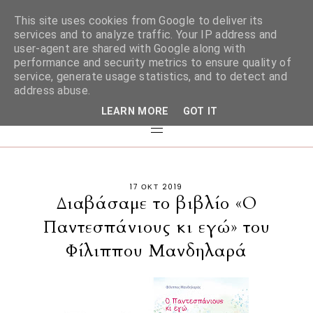
This site uses cookies from Google to deliver its
services and to analyze traffic. Your IP address and
user-agent are shared with Google along with
performance and security metrics to ensure quality of
service, generate usage statistics, and to detect and
address abuse.
LEARN MORE
GOT IT
17 ΟΚΤ 2019
Διαβάσαμε το βιβλίο «Ο
Παντεσπάνιους κι εγώ» του
Φίλιππου Μανδηλαρά