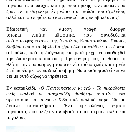
μήνυμα της αποδοχής και της υποστήριξης των παιδιών που
ζουν με τη συγκεκριμένη νόσο στο πλαίσιο του σχολείου,
αλλά και του ευρύτερου κοινωνικού τους περιβάλλοντος!
Εξαιρετική και άμεση γραφή, όμορφη
ιστορία
,
γεμάτη
αθωότητα, που συνοδεύεται
από όμορφες εικόνες της Ναταλίας
Καπατσούλιας. Όποιος
διαβάσει αυτό το βιβλίο θα ζήσει όλα τα στάδια που πέρασε
ο Παύλος,
από τη διάγνωση και μετά
μέχρι να αποδεχθεί
την ιδιαιτερότητά του αυτή. Την άρνηση του, το θυμό, τη
θλίψη, την προσαρμογή του στο νέο τρόπο ζωής και τη νέα
ζωή παρέα με
τον παιδικό διαβήτη. Να προσαρμοστεί και να
ζει με αυτό δίχως να ντρέπεται.
Εν κατακλείδι,
«Ο Παντεσπάνιους κι εγώ - Το ημερολόγιο
ενός παιδιού με σακχαρώδη διαβήτη»
αποτελεί ένα
πρωτότυπο και συνάμα διδακτικό παιδικό παραμύθι με
έντονα συναισθήματα. Ένα ημερολόγιο, γεμάτο
μηνύματα,
που αξίζει να διαβαστεί από μικρούς αλλά και
μεγάλους.