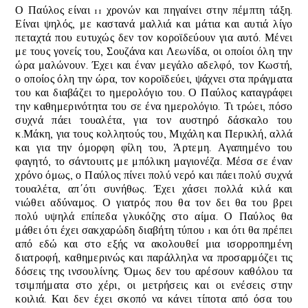
Ο Παύλος είναι 11 χρονών και πηγαίνει στην πέμπτη τάξη.
Είναι ψηλός, με καστανά μαλλιά και μάτια και αυτιά λίγο
πεταχτά που ευτυχώς δεν τον κοροϊδεύουν για αυτό. Μένει
με τους γονείς του, Σουζάνα και Λεωνίδα, οι οποίοι όλη την
ώρα μαλώνουν. Έχει και έναν μεγάλο αδελφό, τον Κωστή,
ο οποίος όλη την ώρα, τον κοροϊδεύει, ψάχνει στα πράγματα
του και διαβάζει το ημερολόγιο του. Ο Παύλος καταγράφει
την καθημερινότητα του σε ένα ημερολόγιο. Τι τρώει, πόσο
συχνά πάει τουαλέτα, για τον αυστηρό δάσκαλο του
κ.Μάκη, για τους κολλητούς του, Μιχάλη και Περικλή, αλλά
και για την όμορφη φίλη του, Άρτεμη. Αγαπημένο του
φαγητό, το σάντουιτς με μπόλικη μαγιονέζα. Μέσα σε έναν
χρόνο όμως,
ο Παύλος πίνει πολύ νερό και πάει πολύ συχνά
τουαλέτα, απ΄ότι συνήθως. Έχει χάσει πολλά κιλά και
νιώθει αδύναμος. Ο γιατρός που θα τον δει θα του βρει
πολύ υψηλά επίπεδα γλυκόζης στο αίμα. Ο
Παύλος θα
μάθει ότι έχει σακχαρώδη διαβήτη τύπου 1 και ότι θα πρέπει
από εδώ και στο εξής να ακολουθεί μια ισορροπημένη
διατροφή, καθημερινώς και παράλληλα να προσαρμόζει τις
δόσεις της ινσουλίνης. Όμως δεν του αρέσουν καθόλου τα
τσιμπήματα στο χέρι, οι μετρήσεις και οι ενέσεις στην
κοιλιά. Και δεν έχει σκοπό να κάνει τίποτα από όσα του