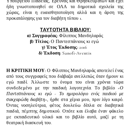
Υπουργείου Παιδείας, Έρευνας και Θρησκευμάτων και έχει
ήδη γνωστοποιηθεί σε ΟΛΑ τα δημοτικά σχολεία της
χώρας, είναι η ευαισθητοποίηση αλλά και η άρση της
προκατάληψης για τον διαβήτη τύπου 1.
ΤΑΥΤΟΤΗΤΑ ΒΙΒΛΙΟΥ:
α) Συγγραφέας:
Φίλιππος Μανδηλαράς
β) Τίτλος:
Ο Παντεσπάνιους κι εγώ
γ) Έτος Έκδοσης:
2016
δ) Έκδοση:
Sanofi-Aventis
Η ΚΡΙΤΙΚΗ ΜΟΥ:
Ο Φίλιππος Μανδηλαράς αποτελεί ένας
από τους συγγραφείς που διάβαζα ανελλιπώς όταν ήμουν κι
εγώ παιδί. Άλλωστε το όνομα του είναι χρόνια τώρα
συνδεδεμένο με την παιδική λογοτεχνία. Το βιβλίο
«Ο
Παντεσπάνιους κι εγώ - Το ημερολόγιο ενός παιδιού με
σακχαρώδη διαβήτη»
, ήρθε στα χέρια μου, πριν λίγο καιρό.
Όντας νοσηλεύτρια, φέτος δουλεύω δίπλα σε διαβητικά
παιδιά, πέμπτης δημοτικού. Οπότε και έλαβα έναν φάκελο
με εκπαιδευτικό υλικό και το βιβλίο αυτό, μαζί με τη
θεατρική διασκευή του.