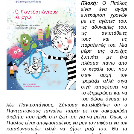
Πλοκή:
Ο Παύλος
είναι ένα αγόρι
εντεκάμιση χρονών
με τις αγάπες του,
τις αδυναμίες του,
τις αντιπάθειες
τους
και τις
παραξενιές του. Μια
μέρα της άνοιξης
ξυπνάει με ένα
πλάσμα πάνω από
το κεφάλι του, που
στην αρχή τον
τρομάζει αλλά σιγά
σιγά καταφέρνει να
το εξημερώσει
κ
αι να
του δώσει όνομα: το
λέει Παντεσπάνιους. Σύντομα καταλαβαίνει ότι ο
Παντεσπάνιους πηγαίνει παρέα με τον σακχαρώδη
διαβήτη που ήρθε στη ζωή του
για να μείνει. Όμως ο
Παύλος είναι αποφασισμένος να μην τον αφήσει να τον
καταδυναστεύει αλλά να ζήσει μαζί του. Θα τα