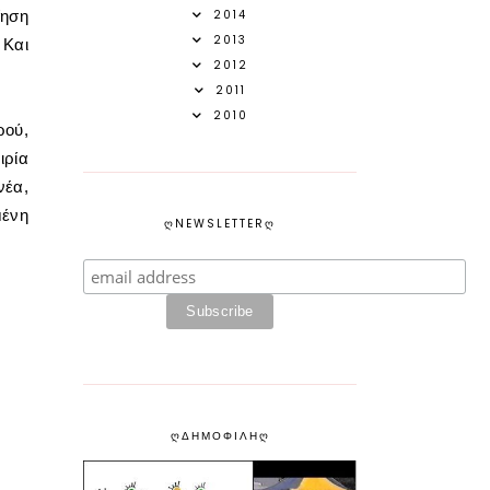
ίηση
2014
2013
 Και
2012
2011
2010
ρού,
ιρία
νέα,
μένη
ᲦNEWSLETTERᲦ
ᲦΔΗΜΟΦΙΛΗᲦ