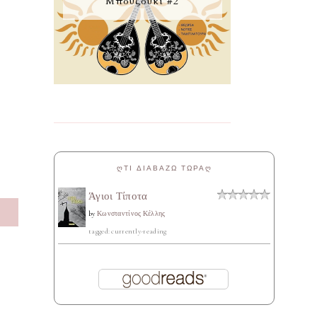
Μπουζούκι #2
ᲦΤΙ ΔΙΑΒΑΖΩ ΤΩΡΑᲦ
Άγιοι Τίποτα
S
by
Κωνσταντίνος Κέλλης
tagged: currently-reading