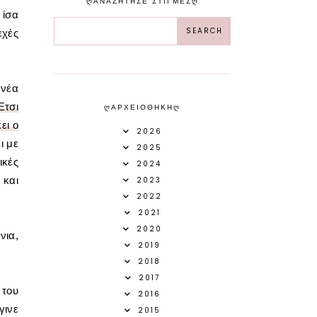
ᲦΑΝΑΖΗΤΗΣΕ ΣΤΙΓΜΕΣᲦ
 ίσα
εχές
 νέα
Έτσι
ᲦΑΡΧΕΙΟΘΗΚΗᲦ
ει ο
2026
ι με
2025
ικές
2024
 και
2023
2022
2021
2020
νια,
2019
2018
2017
 του
2016
γινε
2015