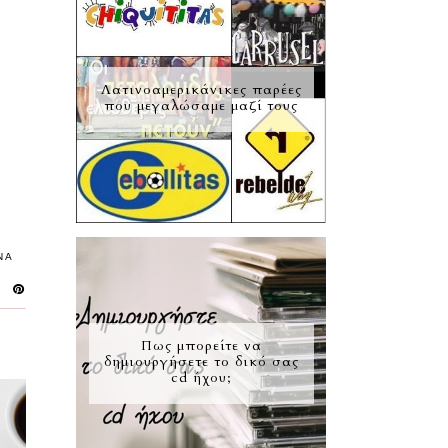
Λατινοαμερικάνικες παρέες
που μεγαλώσαμε μαζί τους
ΝΑ
Πως μπορείτε να
δημιουργήσετε το δικό σας
cd ήχου;