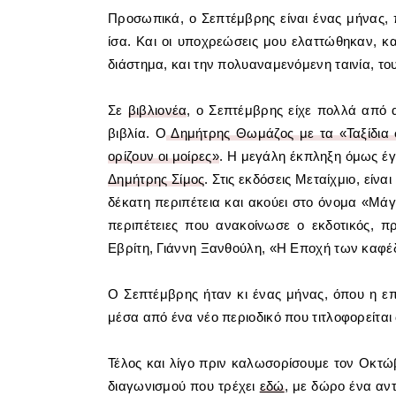
Προσωπικά, ο Σεπτέμβρης είναι ένας μήνας, 
ίσα. Και οι υποχρεώσεις μου ελαττώθηκαν, κα
διάστημα, και την πολυαναμενόμενη ταινία, το
Σε
βιβλιονέα
, ο Σεπτέμβρης είχε πολλά από
βιβλία. Ο
Δημήτρης Θωμάζος με τα «Ταξίδια 
ορίζουν οι μοίρες»
. Η μεγάλη έκπληξη όμως έγι
Δημήτρης Σίμος
. Στις εκδόσεις Μεταίχμιο, είν
δέκατη περιπέτεια και ακούει στο όνομα
«Μάγι
περιπέτειες που ανακοίνωσε ο εκδοτικός, π
Εβρίτη, Γιάννη Ξανθούλη,
«H Εποχή των καφ
Ο Σεπτέμβρης ήταν κι ένας μήνας, όπου η ε
μέσα από ένα νέο περιοδικό που τιτλοφορείτα
Τέλος και λίγο πριν καλωσορίσουμε τον Οκτώ
διαγωνισμού που τρέχει
εδώ
, με δώρο ένα αντ