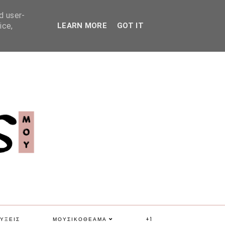
d user-
ice,
LEARN MORE
GOT IT
ΥΞΕΙΣ
ΜΟΥΣΙΚΟΘΕΑΜΑ
+1