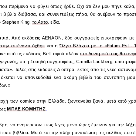
που περίμενα να φύγει όπως ήρθε. Όχι ότι δεν μου πήγε καλά,
ι βιβλία διάβασα, και συνεντεύξεις πήρα, θα ανέβουν το προσ
υ Stephen King,
το Αυτό
, είδα.
 αυτά. Από εκδόσεις ΑΕΝΑΟΝ, δύο συγγραφείς επιστρέφουν με
στην απέναντι όχθη»
και η
Όλγα Βλάχου με το «Fatum Est - 
νε από τις εκδόσεις Bell, αφού πλέον
στο δυναμικό τους θα ανήκ
αι γεγονός, ότι η Σουηδή συγγραφέας, Camilla Lackberg, επιστρέφε
σσα». Τέλος στις εκδόσεις Διόπτρα, εκτός από τις νέες αστυνομ
ρόκειται να επανεκδοθεί ένα ακόμη βιβλίο του συντοπίτη μου
έδων»
ποχή των comics στην Ελλάδα, ζωντανεύει ξανά, μετά από χρό
ι ως
ΜΠΛΕ ΚΟΜΗΤΗΣ
.
βρη, να ενημερώσω πως λίγες μόνο ώρες έμειναν για την λήξη
ίτυπο βιβλίου. Μετά και την πλήρη ανανέωση της σελίδας που έ