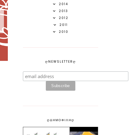
2014
2013
ο
2012
2011
2010
ᲦNEWSLETTERᲦ
ᲦΔΗΜΟΦΙΛΗᲦ