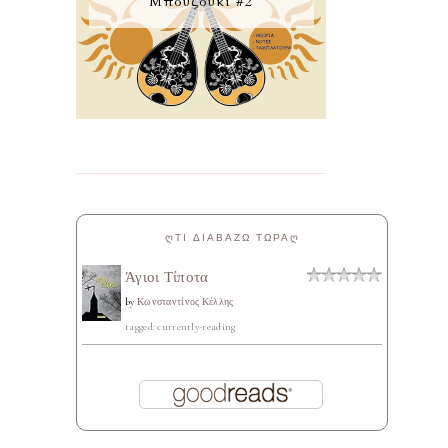
Μπουζούκι #2
ᲦΤΙ ΔΙΑΒΑΖΩ ΤΩΡΑᲦ
Άγιοι Τίποτα
by
Κωνσταντίνος Κέλλης
tagged: currently-reading