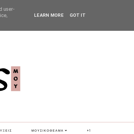
d user-
ice,
LEARN MORE
GOT IT
ΥΞΕΙΣ
ΜΟΥΣΙΚΟΘΕΑΜΑ
+1