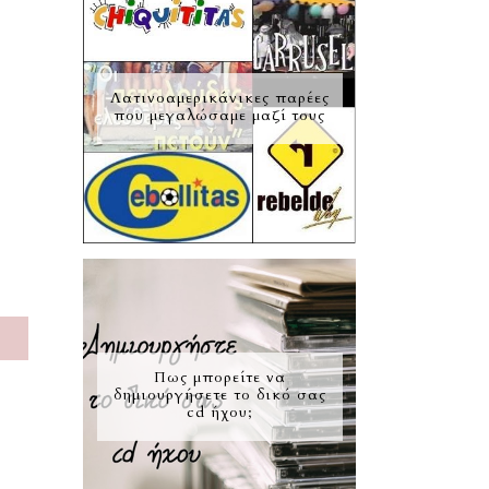
Λατινοαμερικάνικες παρέες
που μεγαλώσαμε μαζί τους
S
Πως μπορείτε να
δημιουργήσετε το δικό σας
cd ήχου;