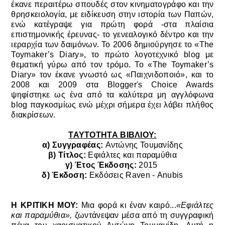
έκανε περαιτέρω σπουδές στον κινηματογράφο και την
θρησκειολογία, με ειδίκευση στην ιστορία των Παπών,
ενώ κατέγραψε για πρώτη φορά -στα πλαίσια
επιστημονικής έρευνας- το γενεαλογικό δέντρο και την
ιεραρχία των δαιμόνων.
To 2006 δημιούργησε το «The
Toymaker’s Diary», το πρώτο λογοτεχνικό blog με
θεματική γύρω από τον τρόμο. Το «The Toymaker’s
Diary» τον έκανε γνωστό ως «Παιχνιδοποιό»,
και το
2008 και 2009 στα Blogger's Choice Awards
ψηφίστηκε ως ένα από τα καλύτερα μη αγγλόφωνα
blog παγκοσμίως ενώ μέχρι σήμερα έχει λάβει πλήθος
διακρίσεων.
ΤΑΥΤΟΤΗΤΑ ΒΙΒΛΙΟΥ:
α) Συγγραφέας:
Αντώνης Τουμανίδης
β) Τίτλος:
Εφιάλτες και παραμύθια
γ) Έτος Έκδοσης:
2015
δ) Έκδοση:
Εκδόσεις Raven -
Anubis
Η ΚΡΙΤΙΚΗ ΜΟΥ:
Μια φορά κι έναν καιρό...
«
Εφιάλτες
και παραμύθια
»,
ζωντάνεψαν μέσα από τη συγγραφική