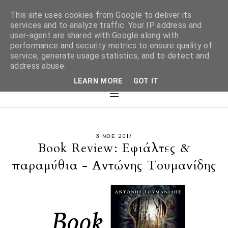
This site uses cookies from Google to deliver its
services and to analyze traffic. Your IP address and
user-agent are shared with Google along with
performance and security metrics to ensure quality of
service, generate usage statistics, and to detect and
address abuse.
LEARN MORE
GOT IT
3 ΝΟΕ 2017
Book Review: Εφιάλτες &
παραμύθια - Αντώνης Τουμανίδης