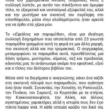
πένα του χαρισματικού Αντώνη Τουμανίδη. Αυτή η
συλλογή λοιπόν, με αυτόν τον πανέξυπνο και όμορφο
τίτλο, το εξαιρετικό και νοσταλγικό εξώφυλλό του, αλλά
και την μυστήρια και σκοτεινή του περίληψη στο
οπισθόφυλλο, μέσα στην κλειδαρότρυπα, ήταν αρκετά
για να έρθει στα χέρια μου.
Το
«Εφιάλτες και παραμύθια»
, είναι μια ιδιαίτερη
συλλογή διηγημάτων που αποτελείται από 23 γνωστά
παραμύθια γραμμένα αυτή τη φορά σε μια άλλη μορφή,
πιο σκοτεινή αλλά και πιο τρομακτική. Ο συγγραφέας
μεταμορφώνει τα παραμύθια αυτά, προσθέτοντας μια
δόση τρόμου, μυστηρίου, αίματος, σεξ και προδοσίας
κάνοντας μας το ανάγνωσμα ακόμα πιο εφιαλτικό, εξού
και ο τίτλος του δεύτερου βιβλίου του.
Μέσα από τα διηγήματα ο αναγνώστης κάνει ένα ταξίδι
στη σκοτεινή πλευρά των παραμυθιών, που αγάπησε
όσο ήταν παιδί. Συναντάει, την Χιονάτη, τη Ραπουνζέλ,
τον Πινόκιο, τον Σκρουτζ, το Κοριτσάκι με τα σπίρτα,
την Κοκκινοσκουφίτσα, την Αλίκη, και άλλους
αγαπημένους χαρακτήρες αλλά η ιστορία τους δεν έχει
πάντα happy end. Η κάθε ιστορία κρύβει τον δικό της