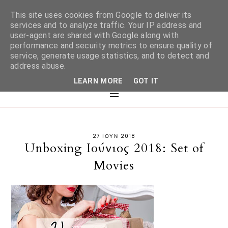
This site uses cookies from Google to deliver its
services and to analyze traffic. Your IP address and
user-agent are shared with Google along with
performance and security metrics to ensure quality of
service, generate usage statistics, and to detect and
address abuse.
LEARN MORE
GOT IT
27 ΙΟΥΝ 2018
Unboxing Ιούνιος 2018: Set of
Movies