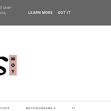
d user-
ice,
LEARN MORE
GOT IT
ΥΞΕΙΣ
ΜΟΥΣΙΚΟΘΕΑΜΑ
+1