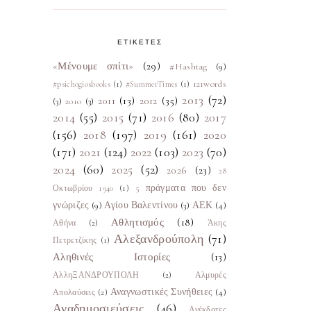
ΕΤΙΚΕΤΕΣ
«Μένουμε σπίτι»
(29)
#Hashtag
(9)
121words
#psichogiosbooks
(1)
#SummerTimes
(1)
2013
(72)
2011
(13)
2012
(35)
(3)
2010
(3)
2014
(55)
2015
(71)
2016
(80)
2017
(156)
2018
(197)
2019
(161)
2020
(171)
2021
(124)
2022
(103)
2023
(70)
2024
(60)
2025
(52)
2026
(23)
28
5 πράγματα που δεν
Οκτωβρίου 1940
(1)
γνώριζες
(9)
Αγίου Βαλεντίνου
(3)
ΑΕΚ
(4)
Αθλητισμός
(18)
Αθήνα
(2)
Άκης
Αλεξανδρούπολη
(71)
Πετρετζίκης
(1)
Αληθινές Ιστορίες
(13)
ΑλληΞΑΝΔΡΟΥΠΟΛΗ
(2)
Αλμυρές
Αναγνωστικές Συνήθειες
(4)
Απολαύσεις
(2)
Αναδημοσιεύσεις
(46)
Ανέκδοτες