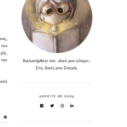
ους,
 του
χές,
 την
Καλωσήρθατε στο «δικό μου κόσμο».
Στις Δικές μου Στιγμές.
ή
από
ᲦΒΡΕΙΤΕ ΜΕ ΕΔΩᲦ