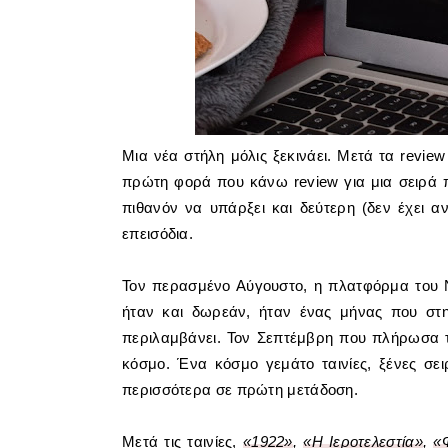
Μια νέα στήλη μόλις ξεκινάει. Μετά τα review 
πρώτη φορά που κάνω review για μια σειρά π
πιθανόν να υπάρξει και δεύτερη (δεν έχει α
επεισόδια.
Τον περασμένο Αύγουστο, η πλατφόρμα του N
ήταν και δωρεάν, ήταν ένας μήνας που στ
περιλαμβάνει. Τον Σεπτέμβρη που πλήρωσα τ
κόσμο. Ένα κόσμο γεμάτο ταινίες, ξένες σε
περισσότερα σε πρώτη μετάδοση.
Μετά τις ταινίες,
«
1922
»
,
«
Η Ιεροτελεστία
»
,
«