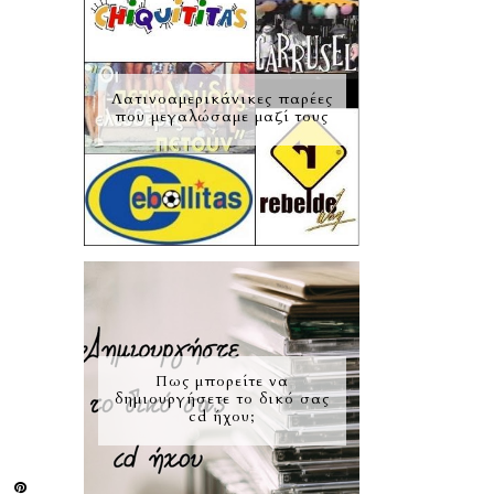
Λατινοαμερικάνικες παρέες
που μεγαλώσαμε μαζί τους
Πως μπορείτε να
δημιουργήσετε το δικό σας
cd ήχου;