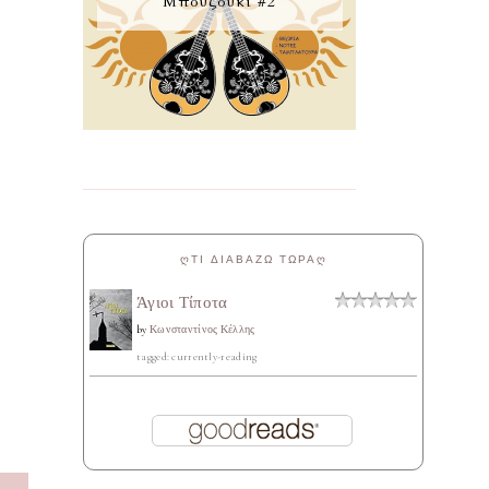
Μπουζούκι #2
ᲦΤΙ ΔΙΑΒΑΖΩ ΤΩΡΑᲦ
Άγιοι Τίποτα
by
Κωνσταντίνος Κέλλης
tagged: currently-reading