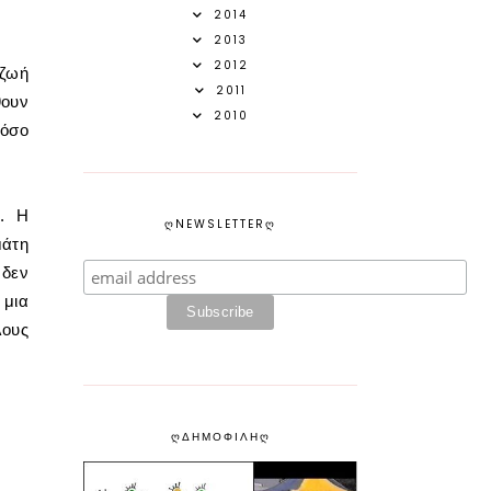
2014
2013
2012
 ζωή
2011
θουν
2010
τόσο
η. Η
ᲦNEWSLETTERᲦ
μάτη
 δεν
 μια
λους
ᲦΔΗΜΟΦΙΛΗᲦ