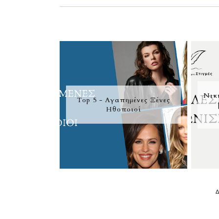
Νικ
Τοp 5 - Αγαπημένες Ξένες
Ηθοποιοί