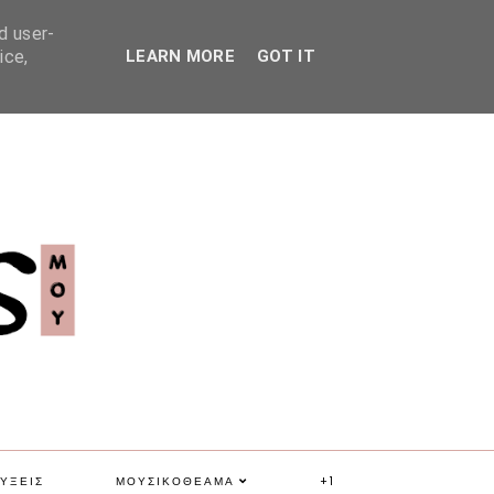
d user-
ice,
LEARN MORE
GOT IT
ΥΞΕΙΣ
ΜΟΥΣΙΚΟΘΕΑΜΑ
+1