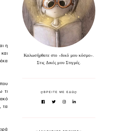
αι η
 και
Καλωσήρθατε στο «δικό μου κόσμο».
δέκα
Στις Δικές μου Στιγμές.
 που
ω τι
ᲦΒΡΕΙΤΕ ΜΕ ΕΔΩᲦ
υακό
, τα
ειρά