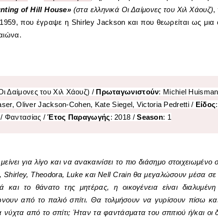
nting of Hill House
»
(στα ελληνικά
Οι Δαίμονες του Χιλ Χάουζ)
,
959, που έγραψε η Shirley Jackson και που θεωρείται ως μια
 αιώνα.
Οι Δαίμονες του Χιλ Χάουζ) /
Πρωταγωνιστούν
: Michiel Huisman
er, Oliver Jackson-Cohen, Kate Siegel, Victoria Pedretti /
Είδος
:
/ Φαντασίας /
Έτος Παραγωγής
: 2018 /
Season
: 1
μείνει για λίγο και να ανακαινίσει το πιο διάσημο στοιχειωμένο σ
a, Shirley, Theodora, Luke και Nell Crain θα μεγαλώσουν μέσα σε
ά και το θάνατο της μητέρας, η οικογένεια είναι διαλυμένη
ιώνουν από το παλιό σπίτι. Θα τολμήσουν να γυρίσουν πίσω κα
 νύχτα από το σπίτι; Ήταν τα φαντάσματα του σπιτιού ή/και οι δ